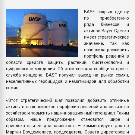
покупка, обмен
BASF закрыл сделку
по приобретению
ПЕРЕЙТИ НА 
ряда бизнесов и
активов Bayer. Сделка
имеет стратегическое
значение, так как
позволила расширить
портфель решений в
области средств защиты растений, биотехнологий и
цифрового земледелия. Об этом сегодня сообщила пресс-
служба концерна. BASF получил выход на рынки семян,
неселективных гербицидов и нематицидов для обработки
семян.
«Этот стратегический шаг позволил добавить отличные
активы в наше широкое портфолио решений для сельского
хозяйства и повысить наш инновационный потенциал. Таким
образом, наше предложение становится шире и
привлекательнее для клиентов», – комментирует доктор
Мартин Брудемюллер, председатель Совета директоров и