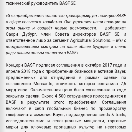
технический руководитель BASF SE.
«Это приобретение полностью трансформирует позицию BASF
в сфере сельского хозяйства. Оно укрепляет наши позиции на
этом рынке и создаёт новые возможности,
– добавляет
Саори Дубург, член Совета директоров BASF SE и
ответственное лицо за сегмент Agricultural Solutions. –
Мы с
воодушевлением смотрим на наше общее будущее и очень
рады нашим новым коллегам в BASF».
Концерн BASF подписал соглашения в октябре 2017 года и
апреле 2018 года о приобретении бизнесов и активов Bayer,
предложенных для отчуждения в рамках сделки по
поглощению Monsanto, стоимость которых составила 7,6
млрд евро. Окончательная цена была согласована в ходе
закрытия сделки. Около 4 500 сотрудников присоединятся к
BASF в результате этого приобретения. Соглашения
включают в себя глобальный бизнес по производству
глюфосината аммония Bayer; подразделения seeds & traits,
исследовательские и селекционные мощности, торговые
марки для ключевых пропашных культур на некоторых