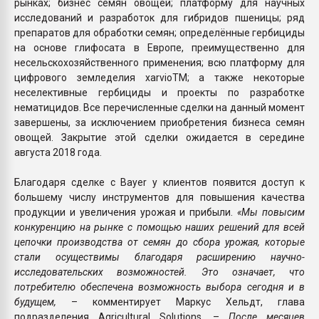
рынках; бизнес семян овощей; платформу для научных
исследований и разработок для гибридов пшеницы; ряд
препаратов для обработки семян; определённые гербициды
на основе глифосата в Европе, преимущественно для
несельскохозяйственного применения; всю платформу для
цифрового земледелия xarvioTM; а также некоторые
неселективные гербициды и проекты по разработке
нематицидов. Все перечисленные сделки на данный момент
завершены, за исключением приобретения бизнеса семян
овощей. Закрытие этой сделки ожидается в середине
августа 2018 года.
Благодаря сделке с Bayer у клиентов появится доступ к
большему числу инструментов для повышения качества
продукции и увеличения урожая и прибыли.
«Мы повысим
конкуренцию на рынке с помощью наших решений для всей
цепочки производства от семян до сбора урожая, которые
стали осуществимы благодаря расширению научно-
исследовательских возможностей. Это означает, что
потребителю обеспечена возможность выбора сегодня и в
будущем,
– комментирует Маркус Хельдт, глава
подразделения Agricultural Solutions. –
После месяцев