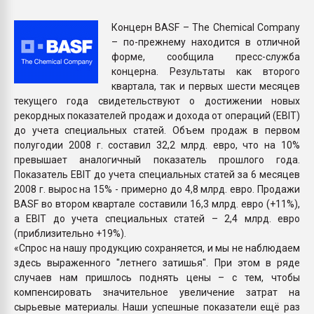
Armaloy PC/ABS-1IM че
Концерн BASF – The Chemical Company
– по-прежнему находится в отличной
ПЕРЕЙТИ НА 
форме, сообщила пресс-служба
концерна. Результаты как второго
квартала, так и первых шести месяцев
текущего года свидетельствуют о достижении новых
рекордных показателей продаж и дохода от операций (EBIT)
до учета специальных статей. Объем продаж в первом
полугодии 2008 г. составил 32,2 млрд. евро, что на 10%
превышает аналогичный показатель прошлого года.
Показатель EBIT до учета специальных статей за 6 месяцев
2008 г. вырос на 15% - примерно до 4,8 млрд. евро. Продажи
BASF во втором квартале составили 16,3 млрд. евро (+11%),
а EBIT до учета специальных статей – 2,4 млрд. евро
(приблизительно +19%).
«Спрос на нашу продукцию сохраняется, и мы не наблюдаем
здесь выраженного "летнего затишья". При этом в ряде
случаев нам пришлось поднять цены – с тем, чтобы
компенсировать значительное увеличение затрат на
сырьевые материалы. Наши успешные показатели ещё раз