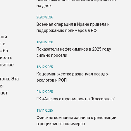
на днях
26/03/2026
Военная операция в Иране привела к
подорожанию полимеров в РФ
ной
16/03/2026
е в
Показатели нефтехимиков в 2025 году
ужба
сильно просели
ливать
льстве
12/12/2025
Кацевман жестко развенчал псевдо-
она. Эта
экологов и РОП
ля
01/12/2025
чает
ГК «Алеко» отправилась на "Кассиопею"
11/11/2025
Финская компания заявила о революции
в рециклинге полимеров