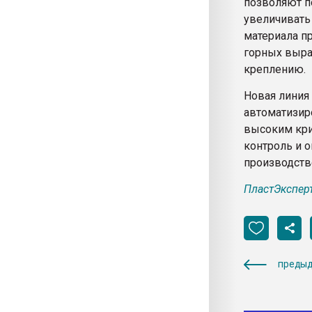
позволяют п
увеличивать 
материала п
горных выра
креплению.
Новая линия
автоматизир
высоким кри
контроль и 
производств
ПластЭкспер
предыд