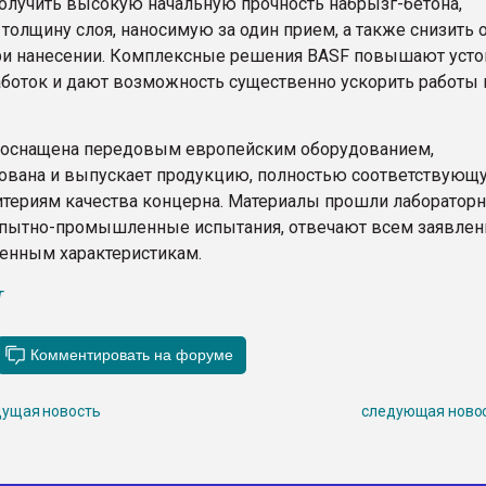
олучить высокую начальную прочность набрызг-бетона,
толщину слоя, наносимую за один прием, а также снизить 
ри нанесении. Комплексные решения BASF повышают усто
боток и дают возможность существенно ускорить работы 
 оснащена передовым европейским оборудованием,
ована и выпускает продукцию, полностью соответствующ
териям качества концерна. Материалы прошли лаборатор
опытно-промышленные испытания, отвечают всем заявле
енным характеристикам.
т
ущая новость
следующая ново