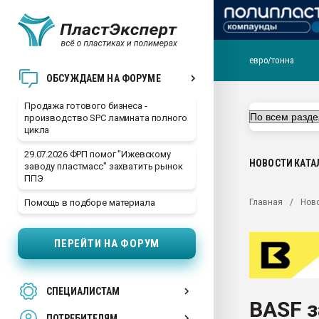
евро/тонна
28.07.2026 Автоматиза
ОБСУЖДАЕМ НА ФОРУМЕ
первый план в перераб
пластмасс
Продажа готового бизнеса -
производство SPC ламината полного
28.07.2026 "Техноникол
цикла
ситуацией на строител
29.07.2026 ФРП помог "Ижевскому
Всё, что касается выду
НОВОСТИ
КАТА
заводу пластмасс" захватить рынок
бутылок
ППЭ
Материал поверхности 
Главная
Нов
Помощь в подборе материала
вакуумного формовани
Продам отходы Компо
ПЕРЕЙТИ НА ФОРУМ
поликарбоната и АБС-п
Armaloy PC/ABS-1IM че
26.07.2022 "Сибирский т
СПЕЦИАЛИСТАМ
намного дороже
BASF з
ПОТРЕБИТЕЛЯМ
Профильная литератур