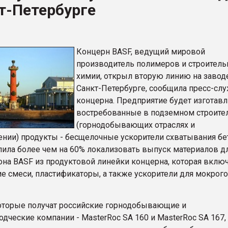
т-Петербурге
ФОРУМ
Концерн BASF, ведущий мировой
производитель полимеров и строитель
химии, открыл вторую линию на завод
Санкт-Петербурге, сообщила пресс-сл
концерна. Предприятие будет изготав
востребованные в подземном строите
(горнодобывающих отраслях и
ении) продукты - бесщелочные ускорители схватывания бет
лила более чем на 60% локализовать выпуск материалов д
она BASF из продуктовой линейки концерна, которая вклю
е смеси, пластификаторы, а также ускорители для мокрого
оторые получат российские горнодобывающие и
дческие компании - MasterRoc SA 160 и MasterRoc SA 167,