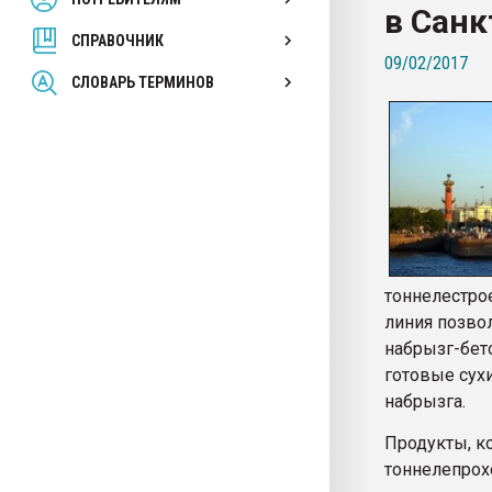
в Санк
покупка, обмен
СПРАВОЧНИК
09/02/2017
ПЕРЕЙТИ НА 
СЛОВАРЬ ТЕРМИНОВ
тоннелестро
линия позво
набрызг-бет
готовые сухи
набрызга.
Продукты, к
тоннелепрохо