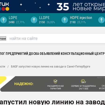
LDPE
LLDPE
HDPE injection
2490
27,71%
2150
26,05%
2190
25,11%
ция выходит на
отке
ь" довольна
ьном рынке
ва ПЭТ
ЛОГ ПРЕДПРИЯТИЙ
ДОСКА ОБЪЯВЛЕНИЙ
КОНСУЛЬТАЦИОННЫЙ ЦЕНТР
пуансона для
ости
BASF запустил новую линию на заводе в Санкт-Петербурге
я
зиция
ластика
рный цвет
итан" стал
апустил новую линию на завод
а. Продажа,