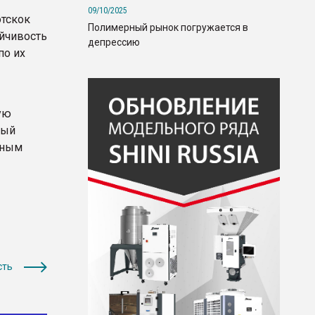
09/10/2025
отскок
Полимерный рынок погружается в
йчивость
депрессию
по их
ую
ный
нным
сть