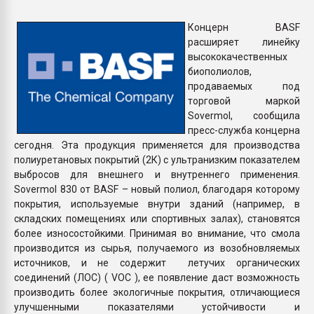
Всё, что касается выду
бутылок
Концерн BASF
расширяет линейку
высококачественных
ПЕРЕЙТИ НА 
биополиолов,
продаваемых под
торговой маркой
Sovermol, сообщила
пресс-служба концерна
сегодня. Эта продукция применяется для производства
полиуретановых покрытий (2К) с ультранизким показателем
выбросов для внешнего и внутреннего применения.
Sovermol 830 от BASF – новый полиол, благодаря которому
покрытия, используемые внутри зданий (например, в
складских помещениях или спортивных залах), становятся
более износостойкими. Принимая во внимание, что смола
производится из сырья, получаемого из возобновляемых
источников, и не содержит летучих органических
соединений (ЛОС) ( VOC ), ее появление даст возможность
производить более экологичные покрытия, отличающиеся
улучшенными показателями устойчивости и