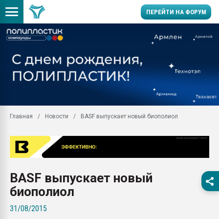
ПЕРЕЙТИ НА ФОРУМ
Продажа готового бизн
производство SPC лам
цикла
29.07.2026 ФРП помог 
заводу пластмасс" зах
ППЭ
Главная
Новости
BASF выпускает новый биополиол
Помощь в подборе мат
Вакуум-формовочные 
ближайшее подмосковье
Подмосковье, Москва
28.07.2026 Автоматиза
BASF выпускает новый
первый план в перераб
пластмасс
биополиол
28.07.2026 "Техноникол
31/08/2015
ситуацией на строител