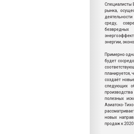
Специалисты 
рынка, осуще
деятельности
среду, совр
безвредных
энергоэффект
энергии, экон
Примерно одна
будет сосредо
соответствую
планируется, ч
создаёт новы
следующих о
производства
полезных иск
Азиатско-Ти
рассматривает
новых направ
продаж к 2020 