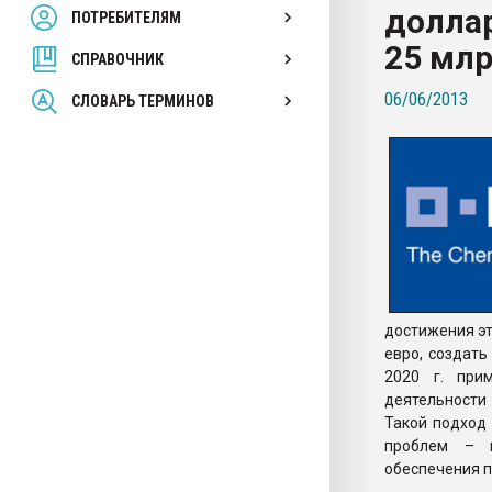
доллар
ПОТРЕБИТЕЛЯМ
Armaloy PC/ABS-1IM че
25 мл
СПРАВОЧНИК
ПЕРЕЙТИ НА 
06/06/2013
СЛОВАРЬ ТЕРМИНОВ
достижения эт
евро, создать
2020 г. при
деятельности
Такой подход
проблем – н
обеспечения п