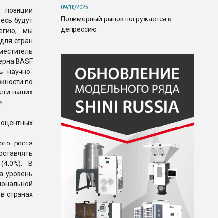
09/10/2025
и позиции
Полимерный рынок погружается в
десь будут
депрессию
егию, мы
для стран
меститель
церна BASF
ь научно-
жности по
сти наших
».
роцентных
ого роста
составлять
(4,0%). В
а уровень
иональной
 в странах