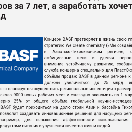
ов за 7 лет, а заработать хоче
рный цвет
рд
ФОРУМ
Концерн BASF претворяет в жизнь свою г
стратегию We create chemistry («Мы созда
в Азиатско-Тихоокеанском регионе, о
амбициозные цели и уделяя первос
внимание устойчивому развитию, сообщи
служба концерна специально для ПластЭксп
объёмы продаж BASF в данном регионе к 
должны увеличиться до 25 млрд. е
ого планируется осуществить региональные инвестиции в размер
 около 9000 новых рабочих мест и ежегодно экономить по 1 млр
мерно 25% от общего объёма глобальной научно-исследова
 BASF будет приходиться на долю стран Азии и бассейна Тихог
 позволит создавать инновационные решения для насущных рег
апример, для повышения эффективности использования р
родуктами питания и улучшения качества жизни людей.