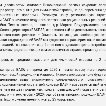
 десятилетии Азиатско-Тихоокеанский регион сохранит сво
ро растущего рынка для химической отрасли, но одновременно з
начительные проблемы. Реализуя нашу региональную страт
м BASF в качестве ведущего поставщика рациональных решений 
йна Тихого океана, – сказал д-р Мартин Брудермюллер, за
Совета директоров BASF SE, ответственный за деятельность кон
ихоокеанском регионе. – Опираясь на мощную глобальную сет
ьских подразделений BASF, мы существенно расширим наши возмо
новаций, что позволит ещё более полно удовлетворять потребно
азчиков, представляющих самые различные отрасли производства
превысят средние показатели для химической отрасли на 2 п
кспертов BASF, в период до 2020 г. темпы совокупного годов
химической продукции в Азиатско-Тихоокеанском регионе будут 
ущественно выше аналогичного среднемирового показателя 
с корпоративной стратегией концерн BASF намеревается выйти н
нее чем на два процентных пункта превышающий показатели рег
расли – с тем, чтобы к 2020 году объёмы продаж продукции BASF
на Тихого океана увеличились до 25 млрд. евро.