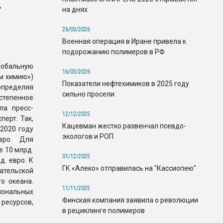
т
на днях
26/03/2026
Военная операция в Иране привела к
подорожанию полимеров в РФ
лобальную
16/03/2026
ём химию»)
Показатели нефтехимиков в 2025 году
пределяя
сильно просели
тепенное
ла пресс-
12/12/2025
ерт. Так,
Кацевман жестко развенчал псевдо-
2020 году
экологов и РОП
вро. Для
е 10 млрд.
01/12/2025
д. евро. К
ГК «Алеко» отправилась на "Кассиопею"
тельской
о океана.
11/11/2025
иональных
Финская компания заявила о революции
есурсов,
в рециклинге полимеров