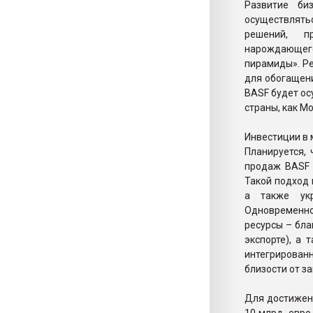
Развитие би
осуществлят
решений, п
нарождающего
пирамиды». Ре
для обогащени
BASF будет ос
страны, как М
Инвестиции в 
Планируется,
продаж BASF 
Такой подход
а также укр
Одновременн
ресурсы – бл
экспорте), а
интегрирова
близости от за
Для достижени