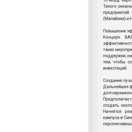
10 млрд. евро
Тихого океан
предприятий 
(Малайзия) и 
Повышение эф
Концерн BA
эффективности
таких меропр
поддержки, на
тем, чтобы с
инвестиций.
Создание луч
Дальнейшее ф
долговремен
Предполагая п
создать окол
Начнётся реа
кампуса в Син
перспективных