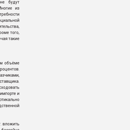
не будут
Многие из
ребности
оциальной
ительства,
роме того,
ючая такие
ем объёме
роцентов.
азчиками,
тавщика.
сходовать
импорте и
ртикально
ственной
г. вложить