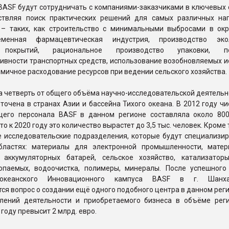
BASF будут сотрудничать с компаниями-заказчиками в ключевых 
ствляя поиск практических решений для самых различных на
 – таких, как строительство с минимальными выбросами в о
еменная фармацевтическая индустрия, производство экол
 покрытий, рациональное производство упаковки, п
ивности транспортных средств, использование возобновляемых и
омичное расходование ресурсов при ведении сельского хозяйства.
 четверть от общего объёма научно-исследовательской деятельн
точена в странах Азии и бассейна Тихого океана. В 2012 году ч
щего персонала BASF в данном регионе составляла около 800
то к 2020 году это количество вырастет до 3,5 тыс. человек. Кроме 
е исследовательские подразделения, которые будут специализир
бластях: материалы для электронной промышленности, мате
 аккумуляторных батарей, сельское хозяйство, катализатор
опаемых, водоочистка, полимеры, минералы. После успешного
хоокеанского Инновационного кампуса BASF в г. Шанх
ся вопрос о создании ещё одного подобного центра в данном рег
лений деятельности и приобретаемого бизнеса в объёме рег
году превысит 2 млрд. евро.