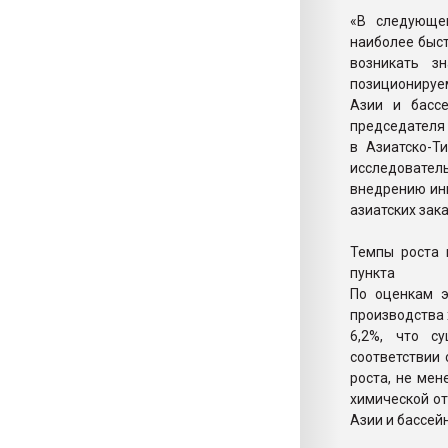
«В следующем
наиболее быст
возникать з
позиционируе
Азии и бассе
председателя 
в Азиатско-Т
исследовател
внедрению ин
азиатских зак
Темпы роста 
пункта
По оценкам э
производства 
6,2%, что с
соответствии 
роста, не ме
химической от
Азии и бассей