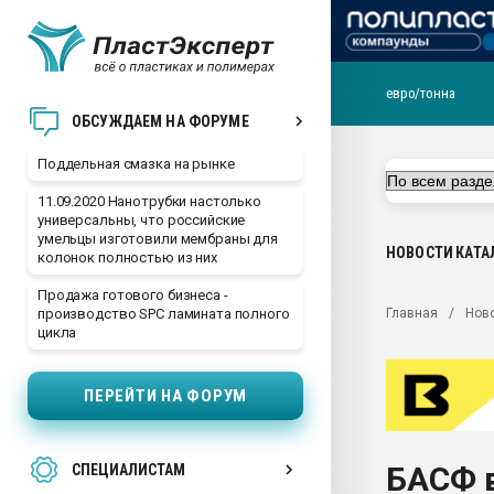
евро/тонна
Помощь в подборе мат
ОБСУЖДАЕМ НА ФОРУМЕ
Вакуум-формовочные 
Поддельная смазка на рынке
ближайшее подмосковье
Подмосковье, Москва
11.09.2020 Нанотрубки настолько
универсальны, что российские
28.07.2026 Автоматиза
умельцы изготовили мембраны для
первый план в перераб
НОВОСТИ
КАТА
колонок полностью из них
пластмасс
Продажа готового бизнеса -
28.07.2026 "Техноникол
Главная
Нов
производство SPC ламината полного
ситуацией на строител
цикла
Всё, что касается выду
бутылок
ПЕРЕЙТИ НА ФОРУМ
Материал поверхности 
вакуумного формовани
БАСФ 
СПЕЦИАЛИСТАМ
Продам отходы Компо
поликарбоната и АБС-п