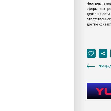
Неотъемлемой 
сферы тех ре
деятельност
ответственно
другие контак
предыд