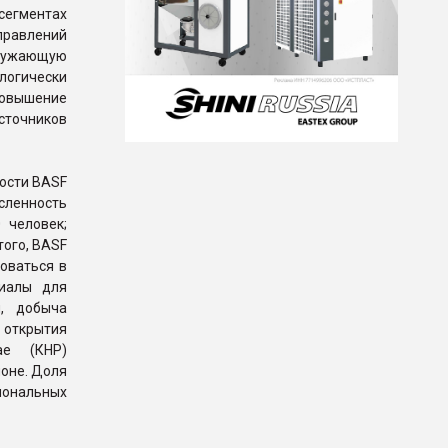
сегментах
правлений
кружающую
огически
овышение
сточников
ости BASF
исленность
 человек;
того, BASF
оваться в
риалы для
ы, добыча
 открытия
ае (КНР)
ионе. Доля
иональных