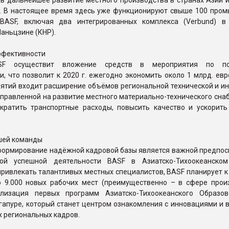
 в дальнейшее развитие местного производства в странах Азии 
а. В настоящее время здесь уже функционируют свыше 100 про
BASF, включая два интегрированных комплекса (Verbund) в
Наньцзине (КНР).
фективности
SF осуществит вложение средств в мероприятия по п
, что позволит к 2020 г. ежегодно экономить около 1 млрд. евр
иятий входит расширение объёмов региональной технической и и
правленной на развитие местного материально-технического сна
ократить транспортные расходы, повысить качество и ускорить
шей команды
ормирование надёжной кадровой базы является важной предпос
ной успешной деятельности BASF в Азиатско-Тихоокеанском
ривлекать талантливых местных специалистов, BASF планирует к
о 9.000 новых рабочих мест (преимущественно – в сфере произ
лизация первых программ Азиатско-Тихоокеанского Образов
гапуре, который станет центром ознакомления с инновациями и 
 региональных кадров.