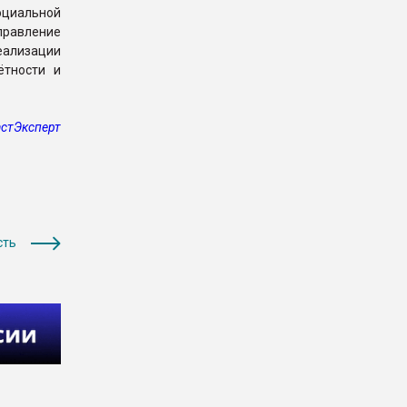
оциальной
правление
ализации
ётности и
стЭксперт
сть