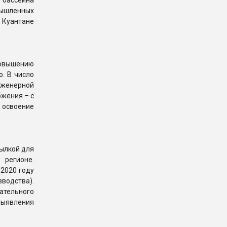
и бассейна
мышленных
 Куантане
овышению
о. В число
нженерной
бжения – с
 освоение
ылкой для
 регионе.
 2020 году
водства).
ательного
выявления