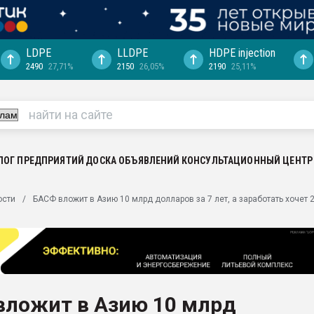
LDPE
LLDPE
HDPE injection
2490
27,71%
2150
26,05%
2190
25,11%
ериала
машины:
, с.-в.
ция выходит на
отке
ЛОГ ПРЕДПРИЯТИЙ
ДОСКА ОБЪЯВЛЕНИЙ
КОНСУЛЬТАЦИОННЫЙ ЦЕНТР
ь" довольна
ости
БАСФ вложит в Азию 10 млрд долларов за 7 лет, а заработать хочет 
ьном рынке
ва ПЭТ
пуансона для
я
вложит в Азию 10 млрд
зиция
ластика