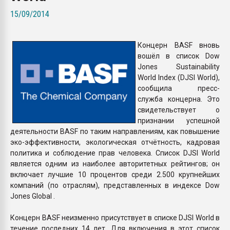
Всё, что касается выду
15/09/2014
бутылок
Концерн BASF вновь
ПЕРЕЙТИ НА 
вошёл в список Dow
Jones Sustainability
World Index (DJSI World),
сообщила пресс-
служба концерна. Это
свидетельствует о
признании успешной
деятельности BASF по таким направлениям, как повышение
эко-эффективности, экологическая отчётность, кадровая
политика и соблюдение прав человека. Список DJSI World
является одним из наиболее авторитетных рейтингов; он
включает лучшие 10 процентов среди 2.500 крупнейших
компаний (по отраслям), представленных в индексе Dow
Jones Global .
Концерн BASF неизменно присутствует в списке DJSI World в
течение последних 14 лет. Для включения в этот список