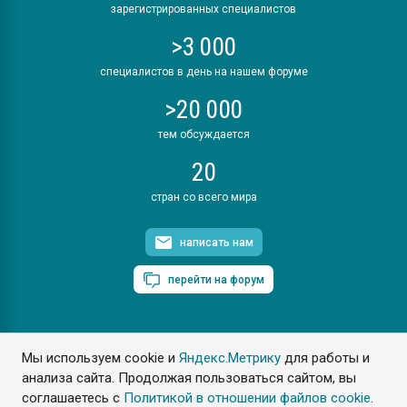
зарегистрированных специалистов
>3 000
специалистов в день на нашем форуме
>20 000
тем обсуждается
20
стран со всего мира
написать нам
перейти на форум
Мы используем cookie и
Яндекс.Метрику
для работы и
ПластЭксперт © 2006. Все права защищены
анализа сайта. Продолжая пользоваться сайтом, вы
Разрешается копирование материалов сайта с обязательной
ссылкой на www.e-plastic.ru
соглашаетесь с
Политикой в отношении файлов cookie
.