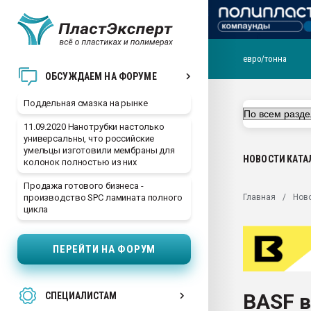
евро/тонна
Помощь в подборе мат
ОБСУЖДАЕМ НА ФОРУМЕ
Вакуум-формовочные 
Поддельная смазка на рынке
ближайшее подмосковье
Подмосковье, Москва
11.09.2020 Нанотрубки настолько
универсальны, что российские
28.07.2026 Автоматиза
умельцы изготовили мембраны для
первый план в перераб
НОВОСТИ
КАТА
колонок полностью из них
пластмасс
Продажа готового бизнеса -
28.07.2026 "Техноникол
Главная
Нов
производство SPC ламината полного
ситуацией на строител
цикла
Всё, что касается выду
бутылок
ПЕРЕЙТИ НА ФОРУМ
Материал поверхности 
вакуумного формовани
BASF в
СПЕЦИАЛИСТАМ
Продам отходы Компо
поликарбоната и АБС-п