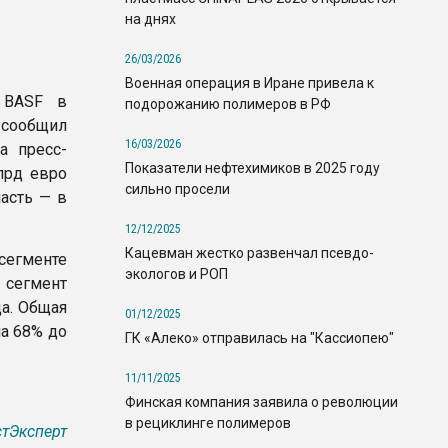
на днях
26/03/2026
Военная операция в Иране привела к
а BASF в
подорожанию полимеров в РФ
 сообщил
16/03/2026
а пресс-
Показатели нефтехимиков в 2025 году
лрд евро
сильно просели
часть — в
12/12/2025
Кацевман жестко развенчал псевдо-
сегменте
экологов и РОП
й сегмент
да. Общая
01/12/2025
на 68% до
ГК «Алеко» отправилась на "Кассиопею"
11/11/2025
Финская компания заявила о революции
в рециклинге полимеров
тЭксперт