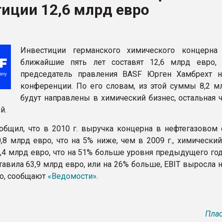
иции 12,6 млрд евро
рный цвет
ФОРУМ
Инвестиции германского химического концерн
ближайшие пять лет составят 12,6 млрд евро,
председатель правления BASF Юрген Хамбрехт н
конференции. По его словам, из этой суммы 8,2 м
будут направлены в химический бизнес, остальная 
й.
общил, что в 2010 г. выручка концерна в нефтегазовом 
0,8 млрд евро, что на 5% ниже, чем в 2009 г., химически
1,4 млрд евро, что на 51% больше уровня предыдущего го
тавила 63,9 млрд евро, или на 26% больше, EBIT выросла 
ро, cообщают
«Ведомости»
.
Плас