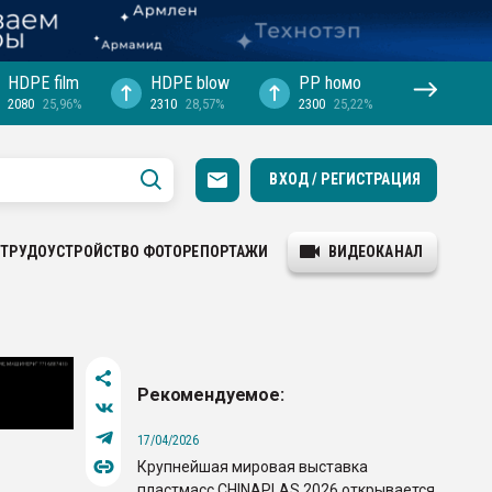
HDPE film
HDPE blow
PP hомо
2080
25,96%
2310
28,57%
2300
25,22%
ВХОД / РЕГИСТРАЦИЯ
ТРУДОУСТРОЙСТВО
ФОТОРЕПОРТАЖИ
ВИДЕОКАНАЛ
Рекомендуемое:
17/04/2026
Крупнейшая мировая выставка
пластмасс CHINAPLAS 2026 открывается