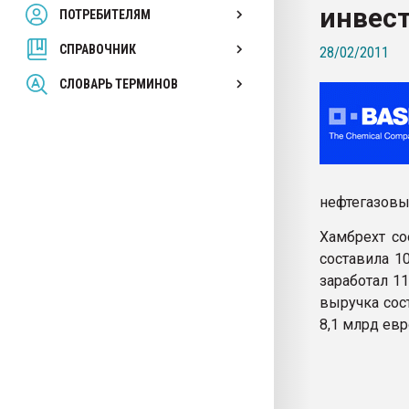
инвест
ПОТРЕБИТЕЛЯМ
Armaloy PC/ABS-1IM че
СПРАВОЧНИК
28/02/2011
ПЕРЕЙТИ НА 
СЛОВАРЬ ТЕРМИНОВ
нефтегазовы
Хамбрехт со
составила 1
заработал 1
выручка сос
8,1 млрд ев