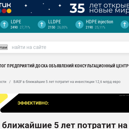
LDPE
LLDPE
HDPE injection
2490
27,71%
2150
26,05%
2190
25,11%
ериала
машины:
, с.-в.
ция выходит на
отке
ЛОГ ПРЕДПРИЯТИЙ
ДОСКА ОБЪЯВЛЕНИЙ
КОНСУЛЬТАЦИОННЫЙ ЦЕНТР
ь" довольна
ости
BASF в ближайшие 5 лет потратит на инвестиции 12,6 млрд евро
ьном рынке
ва ПЭТ
пуансона для
я
 ближайшие 5 лет потратит на
зиция
ластика