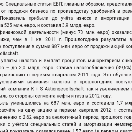
ро. Специальные статьи EBIT, главным образом, представл
 от продажи бизнеса по производству удобрений в раз
 Показатель прибыли до учёта износа и амортизации 
а 525 млн. евро, и составил 3,9 млрд. евро.
финансовой деятельности (минус 73 млн. евро) оказалис
ниже, чем в 1 кв. 2011 г. Прошлогодние результаты 
 поступления в сумме 887 млн. евро от продажи акций ко
ellschaft.
уплаты налогов и выплат процентов миноритариям сниз
ро – до 3,0 млрд. евро. Ставка налогообложения (39,6%)
сравнению с первым кварталом 2011 года. Это обуслов
условиями взимания налогов с прошлогодних поступ
ий компании K + S Aktiengesellschaft, так и увеличением
ь со стороны сегмента нефти и газа в 2012 году.
ыль уменьшилась на 687 млн. евро и составила 1,7 млр
асчёте на одну акцию в первом квартале 2012 г. состав
авнению с 2,62 евро за аналогичный период прошлого год
ки с учётом специальных статей и амортизации немате
ный показатель оказался равен 1,57 евро (в первом квар