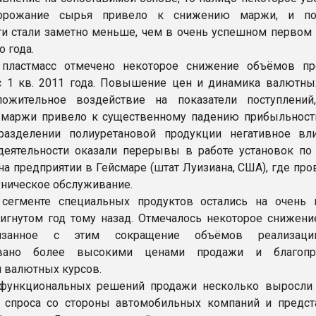
орожание сырья привело к снижению маржи, и пок
и стали заметно меньше, чем в очень успешном первом 
 года.
 пластмасс отмечено некоторое снижение объёмов п
 1 кв. 2011 года. Повышение цен и динамика валютны
ложительное воздействие на показатели поступлений
 маржи привело к существенному падению прибыльност
дразделении полиуретановой продукции негативное вл
деятельности оказали перерывы в работе установок по
а предприятии в Гейсмаре (штат Луизиана, США), где про
хническое обслуживание.
сегменте специальных продуктов остались на очень
тигнутом год тому назад. Отмечалось некоторое снижение
язанное с этим сокращение объёмов реализац
овано более высокими ценами продажи и благопр
 валютных курсов.
 функциональных решений продажи несколько выросли
 спроса со стороны автомобильных компаний и предст