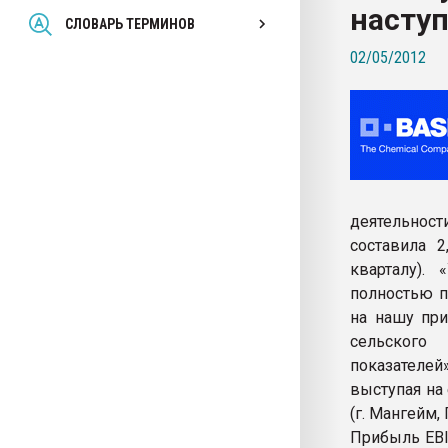
насту
Всё, что касается выду
СЛОВАРЬ ТЕРМИНОВ
бутылок
02/05/2012
ПЕРЕЙТИ НА 
деятельнос
составила 
кварталу).
полностью п
на нашу при
сельского 
показателей
выступая на
(г. Мангейм,
Прибыль EBI