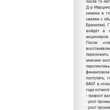
после 15-ле
Д-р Марцино
химика в гл
связям с об
Бразилии). 
войдёт в с
акционеров.
После «сл
восстанавли
переложить 
мнению эксп
перспектив
финансовом
поступать, 
BASF в отно
года остают
- прирост ва
- рост пром
- рост произ