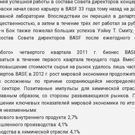
тней успешной работы в составе Совета директоров конце
вски начал свою карьеру в BASF 33 года тому назад на д
авной лаборатории. Впоследствии он перешёл в департ
щественностью, а затем в течение трёх лет работал за р
Г-н Бок также пожелал больших успехов Уэйну Т. Смиту,
остав Совета директоров BASF после ежегодного с
абого» четвертого квартала 2011 г. бизнес BAS
ваться в течение первого квартала текущего года. Вмест
повышение стоимости сырья на рынок удалось лишь част
ертов BASF, в 2012 г. рост мировой экономики продолжитс
ы осложнены по причине сохраняющейся неопределё
 секторе. Позитивные импульсы для химической отрас
главным образом, со стороны развивающихся рынков. 
шении ключевых показателей мировой экономики по ито
ся неизменными:
лового внутреннего продукта: 2,7%
ышленного производства: 4,1%
водства в химической отрасли: 4,1%