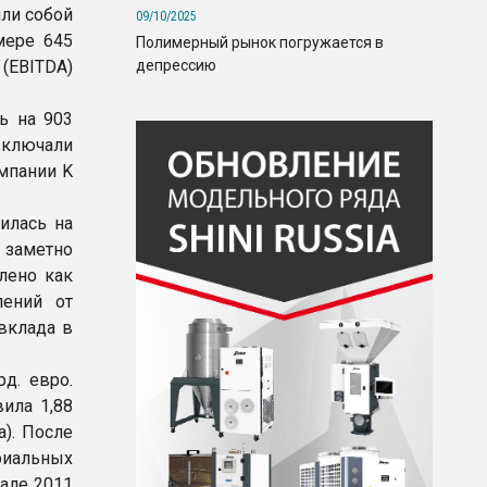
яли собой
09/10/2025
мере 645
Полимерный рынок погружается в
депрессию
(EBITDA)
ь на 903
включали
мпании K
илась на
 заметно
лено как
лений от
 вклада в
д. евро.
ила 1,88
а). После
риальных
тале 2011