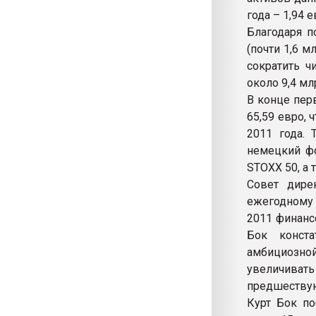
года – 1,94 е
Благодаря п
(почти 1,6 
сократить ч
около 9,4 мл
В конце пер
65,59 евро,
2011 года. 
немецкий ф
STOXX 50, а 
Совет дире
ежегодному 
2011 финансо
Бок конста
амбициозной
увеличива
предшеству
Курт Бок по