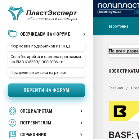
евро/тонна
Продажа готового бизн
ОБСУЖДАЕМ НА ФОРУМЕ
производство SPC лам
цикла
Формовка подкрылков из ПНД
29.07.2026 ФРП помог 
Села батарейка и слетела программа
заводу пластмасс" зах
на BMB KW22PI/1300 2006 г.в.
ППЭ
НОВОСТИ
КАТА
Поддельная смазка на рынке
Помощь в подборе мат
Вакуум-формовочные 
Главная
Нов
ПЕРЕЙТИ НА ФОРУМ
ближайшее подмосковье
Подмосковье, Москва
28.07.2026 Автоматиза
СПЕЦИАЛИСТАМ
первый план в перераб
пластмасс
ПОТРЕБИТЕЛЯМ
28.07.2026 "Техноникол
BASF: 
ситуацией на строител
СПРАВОЧНИК