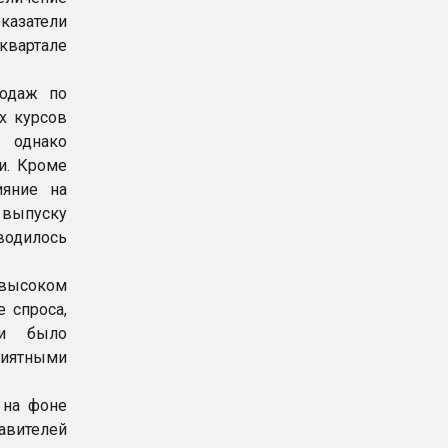
азатели
квартале
родаж по
х курсов
, однако
и. Кроме
ияние на
 выпуску
водилось
 высоком
 спроса,
ии было
иятными
 на фоне
авителей