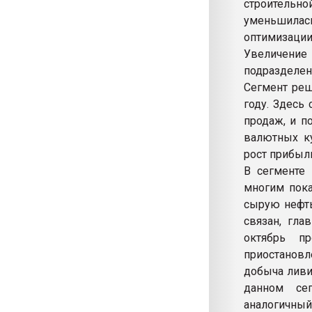
строительно
уменьшила
оптимизаци
Увеличение
подразделен
Сегмент реш
году. Здесь
продаж, и п
валютных ку
рост прибыл
В сегменте 
многим пока
сырую нефть
связан, гла
октябрь п
приостановле
добыча ливи
данном сег
аналогичный