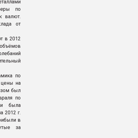
еталлами
меры по
к валют.
клада от
т в 2012
 объёмов
олебаний
ительный
амика по
 цены на
азом был
враля по
ии была
а 2012 г.
рибыли в
утые за