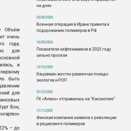
на днях
26/03/2026
Военная операция в Иране привела к
у. Объём
подорожанию полимеров в РФ
ет очень
16/03/2026
о года,
Показатели нефтехимиков в 2025 году
ьно для
сильно просели
основной
илась, и
12/12/2025
 первому
Кацевман жестко развенчал псевдо-
гло быть
экологов и РОП
давление
01/12/2025
ений для
ГК «Алеко» отправилась на "Кассиопею"
ансовых
Курт Бок,
11/11/2025
нгартен»
Финская компания заявила о революции
в рециклинге полимеров
22% – до