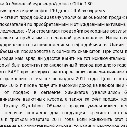
овой обменный курс евро/доллар США: 1,30
вая цена сырой нефти: 110 долл. США за баррель.
F ставит перед собой задачу увеличения объёмов продаж 
показателей по приобретаемым и отчуждаемым активам). 
следующее: «Мы стремимся превзойти рекордные результ
дажам и прибылям от основной деятельности. Наши по
одкрепляются возобновлением нефтедобычи в Ливии,
бъёмами производства в сегменте химикатов. При этом п
угодия нам вряд ли удастся выйти на тот исключительно
торый был достигнут за аналогичный период прошлого года
ерты BASF прогнозируют на второе полугодие увеличение 
 сравнению с тем же периодом 2011 года. Цель состои
гам 2012 г. вновь получить высокий доход на вложенный к
я от продаж в сегменте химикатов увеличились бл
динамике валютных курсов, а также за счёт продаж ко
 Группу Styrolution. Объёмы продаж уменьшились вс
и цепочки поставок для продукции крекинга, кото
а в третьем квартале 2011 года. Если исключить этот 
авнение на сопоставимой основе, то налицо некоторое ув