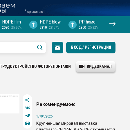
HDPE film
HDPE blow
PP hомо
2080
25,96%
2310
28,57%
2300
25,22%
ВХОД / РЕГИСТРАЦИЯ
ТРУДОУСТРОЙСТВО
ФОТОРЕПОРТАЖИ
ВИДЕОКАНАЛ
Рекомендуемое:
17/04/2026
Крупнейшая мировая выставка
пластмасс CHINAPLAS 2026 открывается