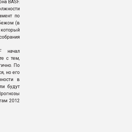
рна BASF.
олжности
амент по
убежом (в
 который
обрания
F начал
е с тем,
ично. По
я, но его
нности в
ли будут
Прогнозы
гам 2012