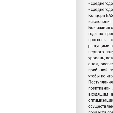
- среднегод
- среднегодо
Концерн BAS
исключения 
Бок заявил 
года по про
прогнозы п
растущими о
первого пол
уровень, ко
с тем, эксп
прибылей по
чтобы по ито
Поступлени
позитивной 
входящим в
оптимизаци
осуществлен
провести ср