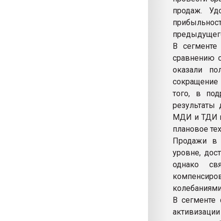
продаж. Уд
прибыльност
предыдущего
В сегменте
сравнению с
оказали по
сокращение
того, в по
результаты 
МДИ и ТДИ н
плановое те
Продажи в 
уровне, дос
однако св
компенсир
колебаниями
В сегменте
активизации