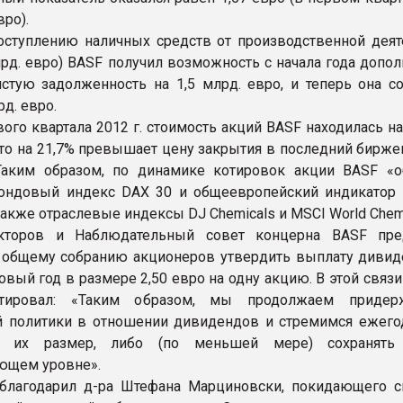
вро).
оступлению наличных средств от производственной деят
млрд. евро) BASF получил возможность с начала года допо
истую задолженность на 1,5 млрд. евро, и теперь она со
рд. евро.
вого квартала 2012 г. стоимость акций BASF находилась н
 что на 21,7% превышает цену закрытия в последний бирж
Таким образом, по динамике котировок акции BASF «о
ондовый индекс DAX 30 и общеевропейский индикатор
также отраслевые индексы DJ Chemicals и MSCI World Chemi
кторов и Наблюдательный совет концерна BASF пре
общему собранию акционеров утвердить выплату дивид
вый год в размере 2,50 евро на одну акцию. В этой связи
тировал: «Таким образом, мы продолжаем придерж
 политики в отношении дивидендов и стремимся ежего
ть их размер, либо (по меньшей мере) сохранять
ющем уровне».
благодарил д-ра Штефана Марциновски, покидающего с