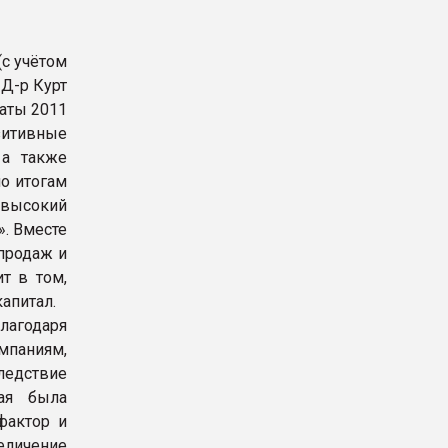
(с учётом
Д-р Курт
аты 2011
зитивные
 а также
о итогам
 высокий
». Вместе
продаж и
т в том,
апитал.
агодаря
мпаниям,
ледствие
рая была
фактор и
еличение