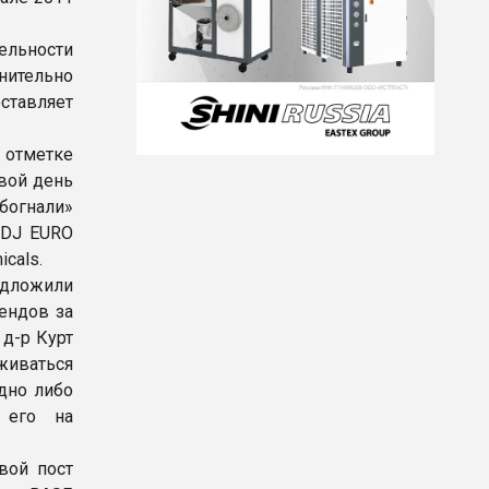
ельности
лнительно
ставляет
а отметке
евой день
богнали»
 DJ EURO
cals.
дложили
ендов за
 д-р Курт
иваться
дно либо
 его на
вой пост