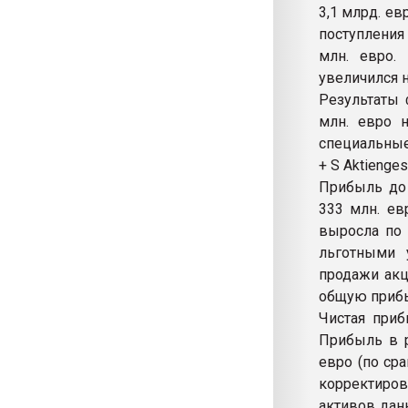
3,1 млрд. ев
поступления
млн. евро.
увеличился н
Результаты 
млн. евро 
специальные
+ S Aktienges
Прибыль до 
333 млн. ев
выросла по 
льготными 
продажи акц
общую прибыл
Чистая приб
Прибыль в р
евро (по ср
корректиров
активов дан