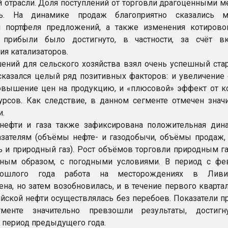
й отрасли. Доля поступлений от торговли драгоценными м
сь. На динамике продаж благоприятно сказались 
и портфеля предложений, а также изменения котирово
 прибыли было достигнуто, в частности, за счёт в
ия катализаторов.
ений для сельского хозяйства взял очень успешный стар
 сказался целый ряд позитивных факторов: и увеличение
овышение цен на продукцию, и «плюсовой» эффект от к
рсов. Как следствие, в данном сегменте отмечен знач
и.
нефти и газа также зафиксирована положительная дин
зателям (объёмы нефте- и газодобычи, объёмы продаж,
 и природный газ). Рост объёмов торговли природным г
вным образом, с погодными условиями. В период с фе
рошлого года работа на месторождениях в Лив
на, но затем возобновилась, и в течение первого квартал
йской нефти осуществлялась без перебоев. Показатели п
менте значительно превзошли результаты, достигн
 период предыдущего года.