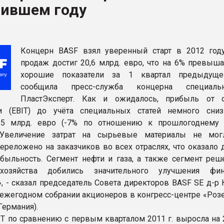
пившем году
ва ПЭТ
ФОРУМ
Концерн BASF взял уверенный старт в 2012 год
продаж достиг 20,6 млрд. евро, что на 6% превыша
хорошие показатели за 1 квартал предыдущег
сообщила пресс-служба концерна специал
ПластЭксперт. Как и ожидалось, прибыль от 
ти (EBIT) до учёта специальных статей немного сниз
2,5 млрд. евро (-7% по отношению к прошлогоднему
 «Увеличение затрат на сырьевые материалы не мо
ереложено на заказчиков во всех отраслях, что оказало 
быльность. Сегмент нефти и газа, а также сегмент реш
хозяйства добились значительного улучшения фин
», - сказал председатель Совета директоров BASF SE д-р 
 ежегодном собрании акционеров в конгресс-центре «Розе
 Германия).
T по сравнению с первым кварталом 2011 г. выросла на 