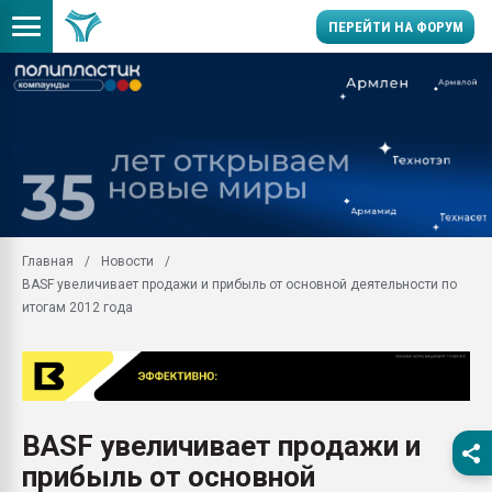
ПЕРЕЙТИ НА ФОРУМ
Продажа готового бизн
производство SPC лам
цикла
29.07.2026 ФРП помог 
заводу пластмасс" зах
ППЭ
Главная
Новости
Помощь в подборе мат
BASF увеличивает продажи и прибыль от основной деятельности по
Вакуум-формовочные 
итогам 2012 года
ближайшее подмосковье
Подмосковье, Москва
28.07.2026 Автоматиза
первый план в перераб
пластмасс
BASF увеличивает продажи и
28.07.2026 "Техноникол
прибыль от основной
ситуацией на строител