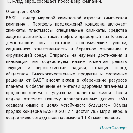
1,3 млрд. евро., сообщает пресс-ценр компании.
О концерне BASF
BASF - лидер мировой химической отрасли: химическая
компания . Портфель предложений концерна включает
химикаты, пластмассы, специальные химикаты, средства
защиты растений, а также нефть и природный газ. В своей
деятельности мы сочетаем экономические успехи,
социальную ответственность и бережное отношение к
окружающей среде. Опираясь на научные достижения и
инновации, мы содействуем нашим клиентам решать
текущие и перспективные задачи, стоящие перед
обществом. Высококачественные продукты и системные
решения от BASF вносят вклад в сбережение ресурсов
планеты, в обеспечение ее жителей здоровым питанием и
продовольствием, в улучшение качества жизни. Такой
подход отвечает нашему корпоративному девизу: «Мы
создаём химию в целях устойчивого будущего». Объем
продаж концерна BASF в 201 2 г. достиг 78,7 млрд. евро, а
общее число сотрудников превысило 1 1 3 тысяч человек.
ПластЭксперт