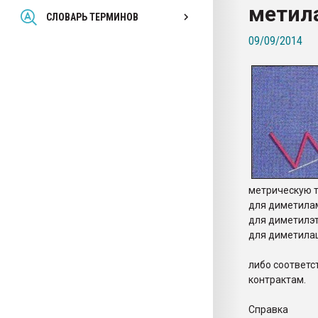
метил
Всё, что касается выду
СЛОВАРЬ ТЕРМИНОВ
бутылок
09/09/2014
ПЕРЕЙТИ НА 
метрическую 
для диметила
для диметилэ
для диметила
либо соответс
контрактам.
Справка