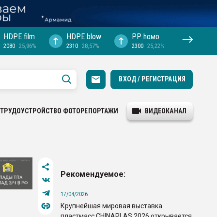
HDPE film
HDPE blow
PP hомо
2080
25,96%
2310
28,57%
2300
25,22%
ВХОД / РЕГИСТРАЦИЯ
ТРУДОУСТРОЙСТВО
ФОТОРЕПОРТАЖИ
ВИДЕОКАНАЛ
Рекомендуемое:
17/04/2026
Крупнейшая мировая выставка
пластмасс CHINAPLAS 2026 открывается