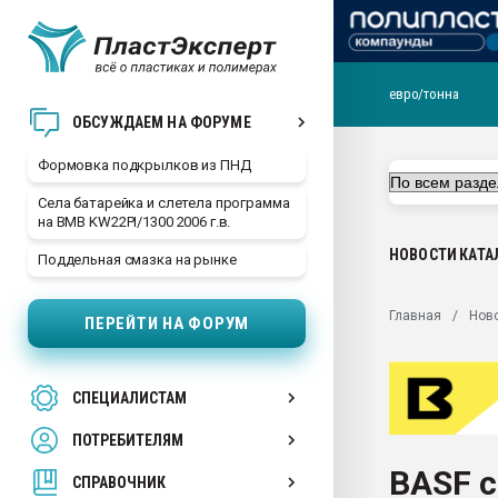
евро/тонна
Продажа готового бизн
ОБСУЖДАЕМ НА ФОРУМЕ
производство SPC лам
цикла
Формовка подкрылков из ПНД
29.07.2026 ФРП помог 
Села батарейка и слетела программа
заводу пластмасс" зах
на BMB KW22PI/1300 2006 г.в.
ППЭ
НОВОСТИ
КАТА
Поддельная смазка на рынке
Помощь в подборе мат
Вакуум-формовочные 
Главная
Нов
ПЕРЕЙТИ НА ФОРУМ
ближайшее подмосковье
Подмосковье, Москва
28.07.2026 Автоматиза
СПЕЦИАЛИСТАМ
первый план в перераб
пластмасс
ПОТРЕБИТЕЛЯМ
28.07.2026 "Техноникол
BASF 
ситуацией на строител
СПРАВОЧНИК