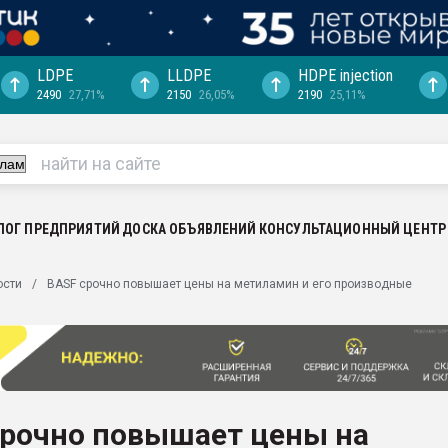
LDPE
LLDPE
HDPE injection
2490
27,71%
2150
26,05%
2190
25,11%
еса -
ината полного
"Ижевскому
ватить рынок
ЛОГ ПРЕДПРИЯТИЙ
ДОСКА ОБЪЯВЛЕНИЙ
КОНСУЛЬТАЦИОННЫЙ ЦЕНТР
ериала
машины:
ости
BASF срочно повышает цены на метиламин и его производные
, с.-в.
ция выходит на
отке
ь" довольна
срочно повышает цены на
ьном рынке