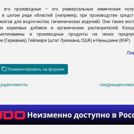
 его производные – это универсальные химические полуп
 в целом ряде областей (например, при производстве средс
икатов для водоочистки, гигиенических изделий). Они также во
ями кормовых добавок и органических растворителей. Кон
 метиламины и производные продукты на своих предпр
 (Германия), Гейсмаре (штат Луизиана, США) и Наньцзине (КНР).
Пла
ущая новость
следующая ново