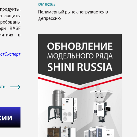
09/10/2025
родукты,
Полимерный рынок погружается в
тв защиты
депрессию
стребованы
церн BASF
иятиях в
стЭксперт
сть