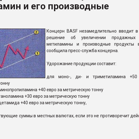
амин и его производные
ва ПЭТ
ФОРУМ
Концерн BASF незамедлительно вводит в
решение об увеличении продажных
метиламины и производные продукты в
сообщила пресс-служба концерна.
Удорожание продукции составит:
для моно-, ди- и триметиламина
+50
тонну
минопропиламина
+40 евро за метрическую тонну
таноламина
+30 евро за метрическую тонну
цетамида
+40 евро за метрическую тонну,
твующие суммы в местных валютах, если это не противоречит де