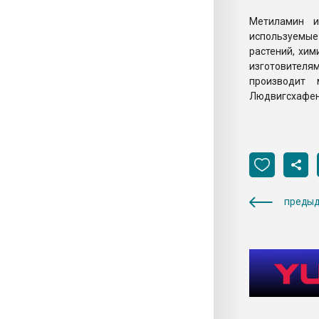
Метиламин и
используемые
растений, хим
изготовител
производит
Людвигсхафене
предыд