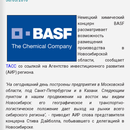
Всё, что касается выду
бутылок
Немецкий химический
концерн BASF
ПЕРЕЙТИ НА 
рассматривает
возможность
размещения
производства в
Новосибирской
области, сообщает
ТАСС
со ссылкой на Агентство инвестиционного развития
(АИР) региона.
"На сегодняшний день построены предприятия в Московской
области, под Санкт-Петербургом и в Казани. Следующим
пунктом в нашем продвижении на восток мы видим
Новосибирск: его географическое и транспортно-
логистическое положение дает выход на рынки всего
сибирского региона",
- приводит АИР слова представителя
концерна Стива Дайболла, побывавшего с делегацией в
Новосибирске.