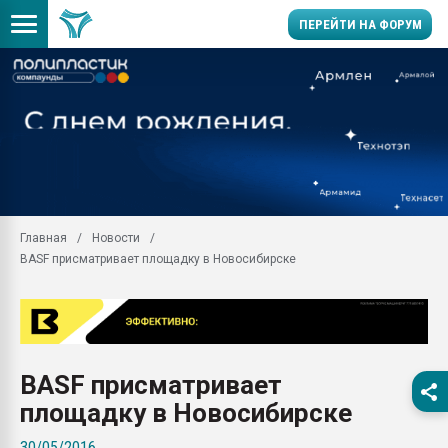
ПЕРЕЙТИ НА ФОРУМ
Продажа готового бизн
производство SPC лам
цикла
29.07.2026 ФРП помог 
заводу пластмасс" зах
ППЭ
Главная
Новости
Помощь в подборе мат
BASF присматривает площадку в Новосибирске
Вакуум-формовочные 
ближайшее подмосковье
Подмосковье, Москва
28.07.2026 Автоматиза
первый план в перераб
BASF присматривает
пластмасс
площадку в Новосибирске
28.07.2026 "Техноникол
ситуацией на строител
30/05/2016