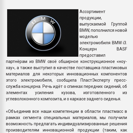
Всё, что касается выду
бутылок
Ассортимент
продукции,
выпускаемой Группой
ПЕРЕЙТИ НА 
BMW, пополнился новой
моделью
электромобиля BMW i3.
Концерн BASF
предоставил
партнёрам из BMW своё обширное конструкционное «ноу-
хау», а также выступил в качестве поставщика пластиковых
материалов для некоторых инновационных компонентов
этого электромобиля, сообщила ПластЭксперту пресс-
служба концерна. Речь идёт о спинках передних сидений, об
элементах усиления кузова, изготовленного из
углеволоконного композита, и о каркасе заднего сиденья.
«Объединив все наши компетенции в области пластмасс в
рамках сегмента специальных материалов, мы получили
возможность предлагать индивидуализированные решения
производителям инновационной продукции (таким, как