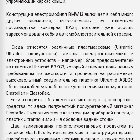
упрочняющий каркас крыши.
Конструкция электромобиля BMW i3 включает в себя много
других элементов, изготовленных из пластиков
производства концерна BASF, которые уже хорошо
зарекомендовали себя в автомобилестроительной отрасли:
-
Сюда относятся различные пластмассовые (Ultramid,
Ultradur, полиуретаны) детали электротехнических и
электронных устройств – например, блок предохранителей
из пластика Ultramid B3ZG3, который отвечает повышенным
требованиям по жесткости и прочности на растяжение;
высоковольтный соединитель из пластика Ultramid A3EG6;
оболочки кабелей и кабельные уплотнения из полиуретанов
Elastollan и Elastoflex.
-
Если говорить об элементах интерьера транспортного
средства, то здесь полужесткий полиуретановый материал
Elastoflex E используется в конструкции приборной панели, а
пластик Ultramid B3ZG3 – в оболочке задней стойки.
-
Два наименования пенополиуретановых продуктов из
линейки Elastoflex E, используемые в конструкции крыши,
способствуют улучшению акустики в салоне, а также служат