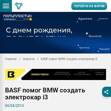
ПЕРЕЙТИ НА ФОРУМ
Продажа готового бизн
производство SPC лам
цикла
29.07.2026 ФРП помог 
заводу пластмасс" зах
ППЭ
Главная
Новости
BASF помог BMW создать электрокар i3
Помощь в подборе мат
Вакуум-формовочные 
ближайшее подмосковье
Подмосковье, Москва
28.07.2026 Автоматиза
BASF помог BMW создать
первый план в перераб
пластмасс
электрокар i3
28.07.2026 "Техноникол
04/04/2014
ситуацией на строител