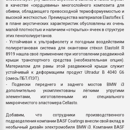
в качестве «сердцевины» многослойного композита для
обивки, обладающего превосходной термоформуемостью и
высокой жесткостью. Преимущества материалов Elastoflex E
в плане акустических характеристик обусловлены их очень
малой плотностью и наличием «открытых» ячеек в структуре
этих пенополиуретанов.
-
Устойчивая к ультрафиолету и погодным воздействиям
полиуретановая система для окантовки стёкол Elastolit R
8919 нашла своё применение при изготовлении раздвижной
крыши транспортного средства (необязательная опция).
Материалом для рамы этой раздвижной крыши служит
устойчивый к деформациям продукт Ultradur B 4040 G6
(смесь ПБТ/ПЭТ).
-
Подвески переднего и заднего мостов BMW i3
дополнительно укомплектованы лёгкими упругими
элементами, изготовленными из специального
микроячеистого эластомера Cellasto.
Добавим, что сотрудники производственного
подразделения компании BASF Coatings внесли свой вклад в
необычный дизайн электромобиля BMW i3. Компания BASF