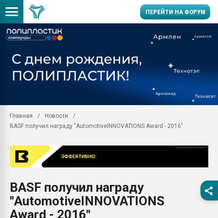
ПЕРЕЙТИ НА ФОРУМ
Помощь в подборе мат
Вакуум-формовочные 
ближайшее подмосковье
Подмосковье, Москва
28.07.2026 Автоматиза
первый план в перераб
Главная
Новости
пластмасс
BASF получил награду "AutomotiveINNOVATIONS Award - 2016"
28.07.2026 "Техноникол
ситуацией на строител
Всё, что касается выду
бутылок
BASF получил награду
Материал поверхности 
вакуумного формовани
"AutomotiveINNOVATIONS
Продам отходы Компо
Award - 2016"
поликарбоната и АБС-п