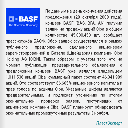
Всё, что касается выду
бутылок
По данным на день окончания действия
предложения (28 октября 2008 года),
концерн BASF [BAS, BFA, AN] получил
ПЕРЕЙТИ НА 
заявки на продажу акций Ciba в общем
количестве 45.030.453 шт, сообщает
пресс-служба БАСФ. Сбор заявок осуществлялся в рамках
публичного предложения, сделанного акционерам
зарегистрированной в Базеле (Швейцария) компании Ciba
Holding AG [CIBN]. Таким образом, с учетом того, что на
момент публикации предварительного объявления о
предложении концерн BASF уже являлся владельцем
1.011.536 акций Ciba, суммарный пакет составит 46.041.989
акций. Это соответствует 66,665% акционерного капитала и
прав голоса по акциям Ciba. Указанные цифры являются
предварительными, и подлежат уточнению по итогам
окончательной проверки заявок, поступивших от
акционеров компании Ciba. BASF планирует обнародовать
окончательные промежуточные результаты 3 ноября.
ПластЭксперт