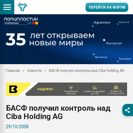
ПЕРЕЙТИ НА ФОРУМ
Продажа готового бизн
производство SPC лам
цикла
29.07.2026 ФРП помог 
заводу пластмасс" зах
ППЭ
Главная
Новости
БАСФ получил контроль над Ciba Holding AG
Помощь в подборе мат
Вакуум-формовочные 
ближайшее подмосковье
Подмосковье, Москва
28.07.2026 Автоматиза
БАСФ получил контроль над
первый план в перераб
пластмасс
Ciba Holding AG
28.07.2026 "Техноникол
29/10/2008
ситуацией на строител