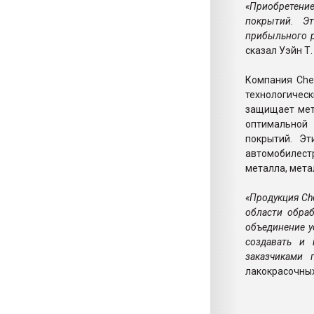
«Приобретение
покрытий. Э
прибыльного р
сказал Уэйн Т
Компания Che
технологическ
защищает мет
оптимальной
покрытий. Эт
автомобилес
металла, мета
«Продукция Ch
области обра
объединение у
создавать и 
заказчиками
лакокрасочных