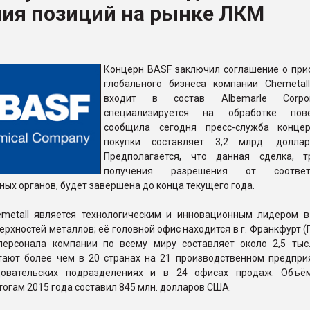
ния позиций на рынке ЛКМ
ФОРУМ
Концерн BASF заключил соглашение о при
глобального бизнеса компании Chemetall
входит в состав Albemarle Corpo
специализируется на обработке повер
сообщила сегодня пресс-служба конце
покупки составляет 3,2 млрд. долла
Предполагается, что данная сделка, 
получения разрешения от соответ
ых органов, будет завершена до конца текущего года.
metall является технологическим и инновационным лидером в
ерхностей металлов; её головной офис находится в г. Франкфурт (
персонала компании по всему миру составляет около 2,5 тыс.
тают более чем в 20 странах на 21 производственном предприя
едовательских подразделениях и в 24 офисах продаж. Объ
итогам 2015 года составил 845 млн. долларов США.