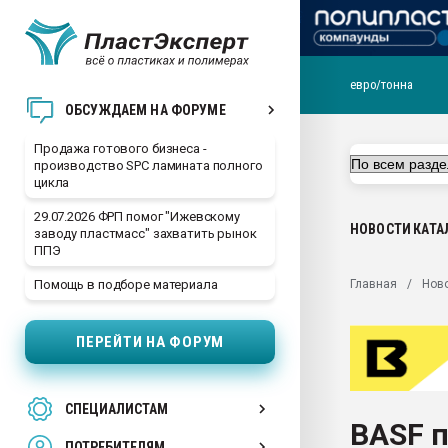
евро/тонна
28.07.2026 Автоматиза
ОБСУЖДАЕМ НА ФОРУМЕ
первый план в перераб
пластмасс
Продажа готового бизнеса -
производство SPC ламината полного
28.07.2026 "Техноникол
цикла
ситуацией на строител
29.07.2026 ФРП помог "Ижевскому
Всё, что касается выду
НОВОСТИ
КАТА
заводу пластмасс" захватить рынок
бутылок
ППЭ
Материал поверхности 
Главная
Нов
Помощь в подборе материала
вакуумного формовани
Продам отходы Компо
ПЕРЕЙТИ НА ФОРУМ
поликарбоната и АБС-п
Armaloy PC/ABS-1IM че
26.07.2022 "Сибирский т
СПЕЦИАЛИСТАМ
намного дороже
BASF п
ПОТРЕБИТЕЛЯМ
Профильная литератур