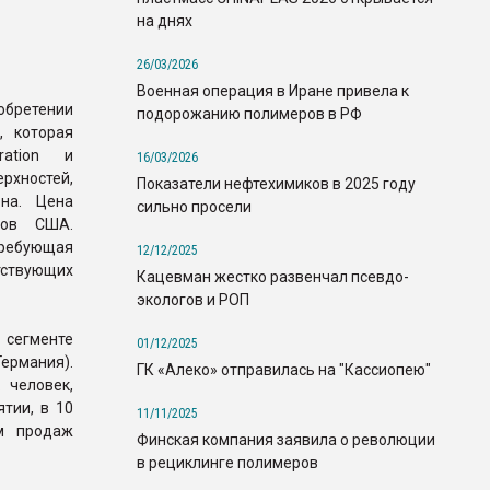
на днях
26/03/2026
Военная операция в Иране привела к
обретении
подорожанию полимеров в РФ
, которая
ration и
16/03/2026
хностей,
Показатели нефтехимиков в 2025 году
рна. Цена
сильно просели
ров США.
требующая
12/12/2025
ствующих
Кацевман жестко развенчал псевдо-
экологов и РОП
 сегменте
01/12/2025
Германия).
ГК «Алеко» отправилась на "Кассиопею"
 человек,
тии, в 10
11/11/2025
ём продаж
Финская компания заявила о революции
в рециклинге полимеров