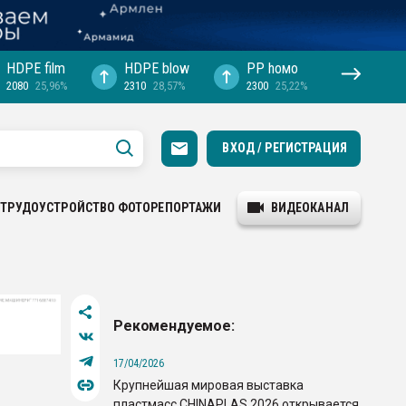
HDPE film
HDPE blow
PP hомо
2080
25,96%
2310
28,57%
2300
25,22%
ВХОД / РЕГИСТРАЦИЯ
ТРУДОУСТРОЙСТВО
ФОТОРЕПОРТАЖИ
ВИДЕОКАНАЛ
Рекомендуемое:
17/04/2026
Крупнейшая мировая выставка
пластмасс CHINAPLAS 2026 открывается