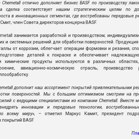
 Chemetall отлично дополняет бизнес BASF по производству лак
та сделка соответствует нашим стратегическим целям по д
оста в инновационных сегментах, где востребованы передовые р
. Смит, член Совета директоров концерна BASF.
metall занимается разработкой и производством; индивидуализ
их и системных решений для обработки поверхностей. Продукция
аллы от коррозии, облегчает операции формовки и резания, спо
 подготовке деталей к покраске и обеспечивает надлежащу
и химические продукты используются в различных областях
троение, авиационно-космическую отрасль, производство 
ллообработку.
emetall дополнит наш ассортимент покрытий привлекательными р
ботки поверхностей. Мы с большим оптимизмом смотрим на пр
силий с ведущими специалистами из компании Chemetall. Вместе
внедрять инновации и передовые технологии, востребованн
 по всему миру»,
– отметил Маркус Камит, президент подр
 покрытий BASF.
Пла