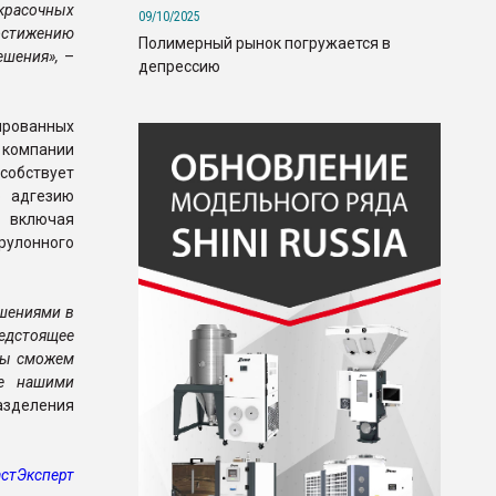
окрасочных
09/10/2025
остижению
Полимерный рынок погружается в
ешения»,
–
депрессию
ированных
 компании
собствует
ю адгезию
, включая
рулонного
ешениями в
едстоящее
 мы сможем
ые нашими
азделения
стЭксперт