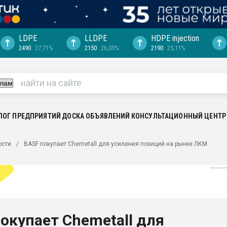
LDPE
LLDPE
HDPE injection
2490
27,71%
2150
26,05%
2190
25,11%
ция выходит на
отке
ь" довольна
ьном рынке
ва ПЭТ
ЛОГ ПРЕДПРИЯТИЙ
ДОСКА ОБЪЯВЛЕНИЙ
КОНСУЛЬТАЦИОННЫЙ ЦЕНТР
пуансона для
ости
BASF покупает Chemetall для усиления позиций на рынке ЛКМ
я
зиция
ластика
рный цвет
итан" стал
окупает Chemetall для
а. Продажа,