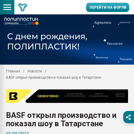
ПЕРЕЙТИ НА ФОРУМ
11.09.2020 Нанотрубки
универсальны, что рос
умельцы изготовили м
колонок полностью из 
Продажа готового бизн
производство SPC лам
цикла
Главная
Новости
BASF открыл производство и показал шоу в Татарстане
29.07.2026 ФРП помог 
заводу пластмасс" зах
ППЭ
Помощь в подборе мат
Вакуум-формовочные 
BASF открыл производство и
ближайшее подмосковье
Подмосковье, Москва
показал шоу в Татарстане
28.07.2026 Автоматиза
05/09/2013
первый план в перераб