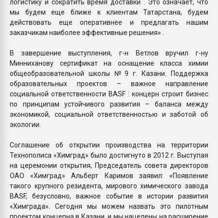
логистику и сократить время доставки . Это означает, что
мы будем еще ближе к клиентам Татарстана, будем
действовать еще оперативнее и предлагать нашим
заказчикам наиболее эффективные решения» .
В завершение выступления, г-н Ветлов вручил г-ну
Минниханову сертификат на оснащение класса химии
общеобразовательной школы №9 г. Казани. Поддержка
образовательных проектов – важное направление
социальной ответственности BASF : концерн строит бизнес
по принципам устойчивого развития – баланса между
экономикой, социальной ответственностью и заботой об
экологии.
Соглашение об открытии производства на территории
Технополиса «Химград» было достигнуто в 2012 г. Выступая
на церемонии открытия, Председатель совета директоров
ОАО «Химград» Альберт Каримов заявил: «Появление
такого крупного резидента, мирового химического завода
BASF, безусловно, важное событие в истории развития
«Химграда». Сегодня мы можем назвать это пилотным
проектом концерна в Казани, и мы нацелены на расширение