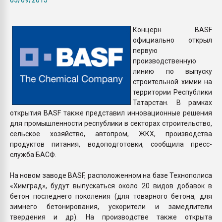
пластмасс
28.07.2026 "Техноникол
Концерн BASF
ситуацией на строител
официально открыл
первую
производственную
ПЕРЕЙТИ НА 
линию по выпуску
строительной химии на
территории Республики
Татарстан. В рамках
открытия BASF также представил инновационные решения
для промышленности республики в секторах строительство,
сельское хозяйство, автопром, ЖКХ, производства
продуктов питания, водоподготовки, сообщила пресс-
служба БАСФ.
На новом заводе BASF, расположенном на базе Технополиса
«Химград», будут выпускаться около 20 видов добавок в
бетон последнего поколения (для товарного бетона, для
зимнего бетонирования, ускорители и замедлители
твердения и др). На производстве также открыта