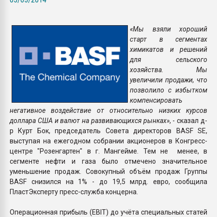
Всё, что касается выду
бутылок
«Мы взяли хороший
старт в сегментах
ПЕРЕЙТИ НА 
химикатов и решений
для сельского
хозяйства. Мы
увеличили продажи, что
позволило с избытком
компенсировать
негативное воздействие от относительно низких курсов
доллара США и валют на развивающихся рынках»
, - сказал д-
р Курт Бок, председатель Совета директоров BASF SE,
выступая на ежегодном собрании акционеров в Конгресс-
центре "Розенгартен" в г. Мангейме. Тем не менее, в
сегменте нефти и газа было отмечено значительное
уменьшение продаж. Совокупный объём продаж Группы
BASF снизился на 1% - до 19,5 млрд. евро, сообщила
ПластЭксперту пресс-служба концерна.
Операционная прибыль (EBIT) до учёта специальных статей