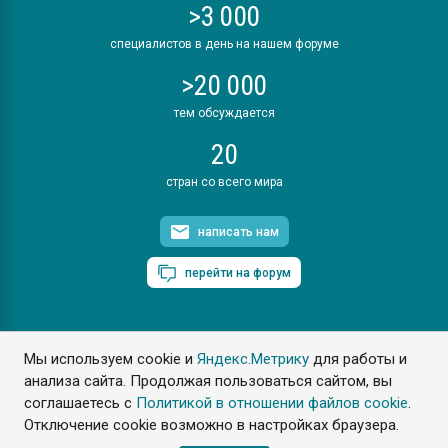
>3 000
специалистов в день на нашем форуме
>20 000
тем обсуждается
20
стран со всего мира
написать нам
перейти на форум
Мы используем cookie и
Яндекс.Метрику
для работы и
ПластЭксперт © 2006. Все права защищены
анализа сайта. Продолжая пользоваться сайтом, вы
Разрешается копирование материалов сайта с обязательной
ссылкой на www.e-plastic.ru
соглашаетесь с
Политикой в отношении файлов cookie
.
Отключение cookie возможно в настройках браузера.
Разработка сайта