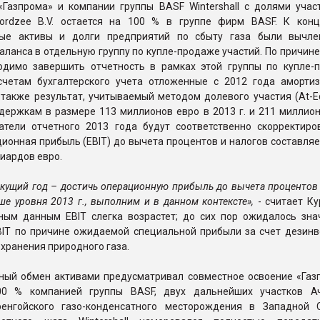
«Газпрома» и компании группы BASF Wintershall с долями участ
Noordzee B.V. остается на 100 % в группе фирм BASF. К конц
ные активы и долги предприятий по сбыту газа были вычл
аланса в отдельную группу по купле-продаже участий. По причине
одимо завершить отчетность в рамках этой группы по купле-
счетам бухгалтерского учета отложенные с 2012 года аморти
 также результат, учитываемый методом долевого участия (At-Eq
держкам в размере 113 миллионов евро в 2013 г. и 211 миллион
затели отчетного 2013 года будут соответственно скорректиро
ионная прибыль (EBIT) до вычета процентов и налогов составляет
лиардов евро.
екущий год – достичь операционную прибыль до вычета процентов
ыше уровня 2013 г., выполним и в данном контексте»,
- считает Ку
ным данным EBIT слегка возрастет; до сих пор ожидалось зна
BIT по причине ожидаемой специальной прибыли за счет дезинв
 хранения природного газа.
ный обмен активами предусматривал совместное освоение «Газ
 100 % компанией группы BASF, двух дальнейших участков А
енгойского газо-конденсатного месторождения в Западной 