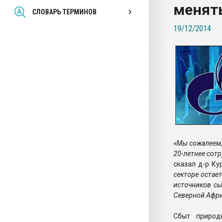
менят
Всё, что касается выду
СЛОВАРЬ ТЕРМИНОВ
бутылок
19/12/2014
ПЕРЕЙТИ НА 
«Мы сожалеем,
20-летнее сот
сказал д-р Ку
секторе остае
источников сы
Северной Африк
Сбыт природ