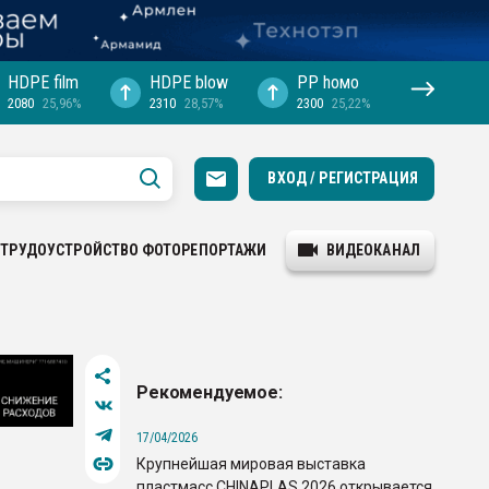
HDPE film
HDPE blow
PP hомо
2080
25,96%
2310
28,57%
2300
25,22%
ВХОД / РЕГИСТРАЦИЯ
ТРУДОУСТРОЙСТВО
ФОТОРЕПОРТАЖИ
ВИДЕОКАНАЛ
Рекомендуемое:
17/04/2026
Крупнейшая мировая выставка
пластмасс CHINAPLAS 2026 открывается