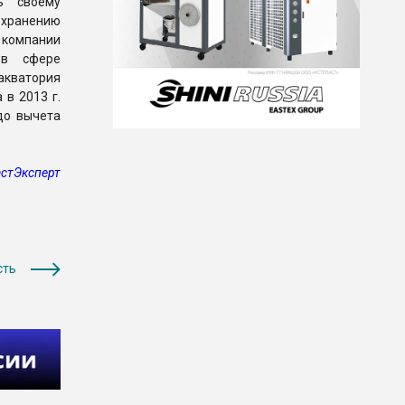
ь своему
и хранению
 компании
 в сфере
акватория
 в 2013 г.
до вычета
стЭксперт
сть