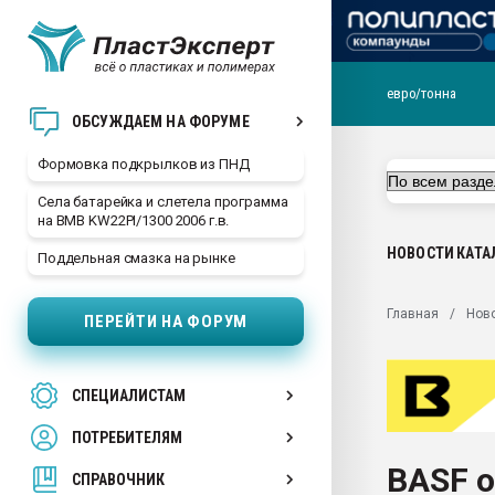
евро/тонна
Продажа готового бизн
ОБСУЖДАЕМ НА ФОРУМЕ
производство SPC лам
цикла
Формовка подкрылков из ПНД
29.07.2026 ФРП помог 
Села батарейка и слетела программа
заводу пластмасс" зах
на BMB KW22PI/1300 2006 г.в.
ППЭ
НОВОСТИ
КАТА
Поддельная смазка на рынке
Помощь в подборе мат
Вакуум-формовочные 
Главная
Нов
ПЕРЕЙТИ НА ФОРУМ
ближайшее подмосковье
Подмосковье, Москва
28.07.2026 Автоматиза
СПЕЦИАЛИСТАМ
первый план в перераб
пластмасс
ПОТРЕБИТЕЛЯМ
28.07.2026 "Техноникол
BASF 
ситуацией на строител
СПРАВОЧНИК