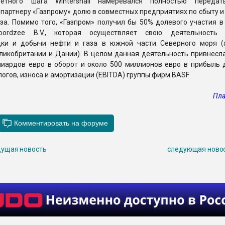
ветного шага Wintershall намеревался полностью передат
партнеру «Газпрому» долю в совместных предприятиях по сбыту 
за. Помимо того, «Газпром» получил бы 50% долевого участия в
 Noordzee B.V., которая осуществляет свою деятельность
дки и добычи нефти и газа в южной части Северного моря (
ликобритании и Дании). В целом данная деятельность привнесла
лиардов евро в оборот и около 500 миллионов евро в прибыль 
логов, износа и амортизации (EBITDA) группы фирм BASF.
Пла
ущая новость
следующая ново