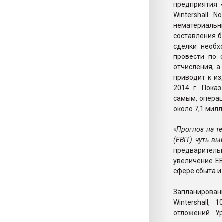
предприятия 
Wintershall 
нематериаль
составления б
сделки необх
провести по 
отчисления, а
приводит к из
2014 г. Пока
самым, операц
около 7,1 мил
«Прогноз на т
(EBIT) чуть в
предваритель
увеличение E
сфере сбыта и
Запланирован
Wintershall,
отложений Ур