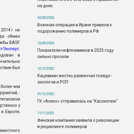
на днях
26/03/2026
Военная операция в Иране привела к
2014 г. не
подорожанию полимеров в РФ
ода обмен
ужбы BASF.
16/03/2026
стЭксперт
.
Показатели нефтехимиков в 2025 году
одован в
сильно просели
нчательно
дствии был
12/12/2025
Кацевман жестко развенчал псевдо-
экологов и РОП
 более чем
приятий, -
01/12/2025
фтегазовом
ГК «Алеко» отправилась на "Кассиопею"
дственно у
 в Европе,
11/11/2025
Финская компания заявила о революции
в рециклинге полимеров
вместного