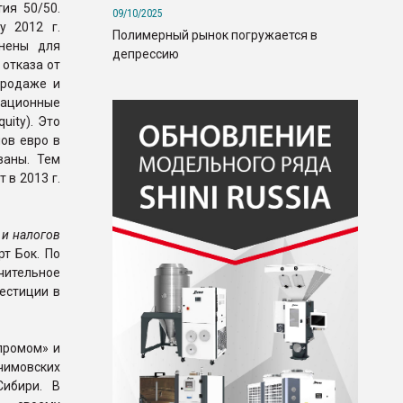
ия 50/50.
09/10/2025
у 2012 г.
Полимерный рынок погружается в
енены для
депрессию
 отказа от
продаже и
зационные
uity). Это
ов евро в
ваны. Тем
 в 2013 г.
 и налогов
рт Бок. По
чительное
естиции в
промом» и
чимовских
Сибири. В