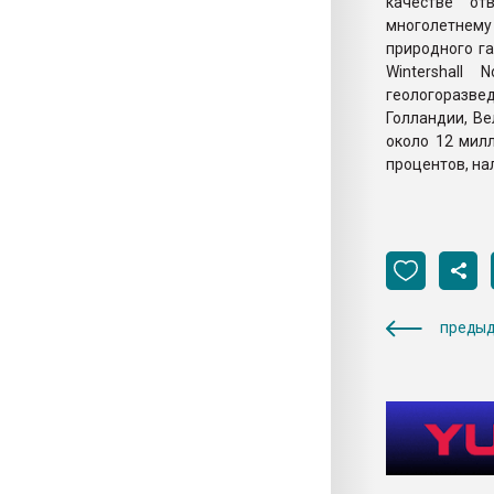
качестве от
многолетнему 
природного га
Wintershall
геологоразве
Голландии, Ве
около 12 мил
процентов, на
предыд