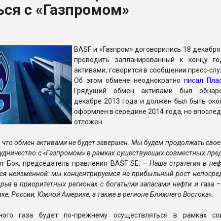
ься с «Газпромом»
ва ПЭТ
ФОРУМ
BASF и «Газпром» договорились 18 декабря 
проводить запланированный к концу г
активами, говорится в сообщении пресс-сл
Об этом обмене неоднократно
писал Пла
Грядущий обмен активами был обнар
декабре 2013 года и должен был быть око
оформлен в середине 2014 года, но впосле
отложен.
 что обмен активами не будет завершен. Мы будем продолжать свое
рудничество с «Газпромом» в рамках существующих совместных пред
рт Бок, председатель правления BASF SE. –
Наша стратегия в не
тся неизменной: мы концентрируемся на прибыльный рост непосре
рья в приоритетных регионах с богатыми запасами нефти и газа –
е, России, Южной Америке, а также в регионе Ближнего Востока».
ного газа будет по-прежнему осуществляться в рамках со