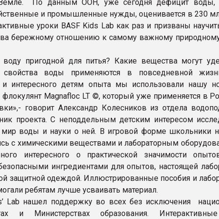
 Земле. По данным ООН, уже сегодня дефицит воды,
йственные и промышленные нужды, оценивается в 230 мл
рактивные уроки BASF Kids Lab как раз и призваны научит
тва бережному отношению к самому важному природному
 воду пригодной для питья? Какие вещества могут уд
 свойства воды применяются в повседневной жизн
о и интересного детям опыта мы использовали нашу 
– флокулянт Magnafloc LT ©, который уже применяется в Р
вки»,- говорит Александр Колесников из отдела водопо
тник проекта. С неподдельным детским интересом иссле
 мир воды и науки о ней. В игровой форме школьники н
сь с химическими веществами и лабораторным оборудова
ного интересного о практической значимости опыто
безопасными ингредиентами для опытов, настоящей лабо
кой защитной одеждой. Иллюстрированные пособия и лабо
огали ребятам лучше усваивать материал.
s’ Lab нашел поддержку во всех без исключения наци
нтах и Министерствах образования. Интерактивны