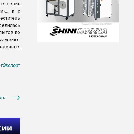
 в своих
мию, и с
еститель
оделилась
пытов по
вызывают
веденных
тЭксперт
сть