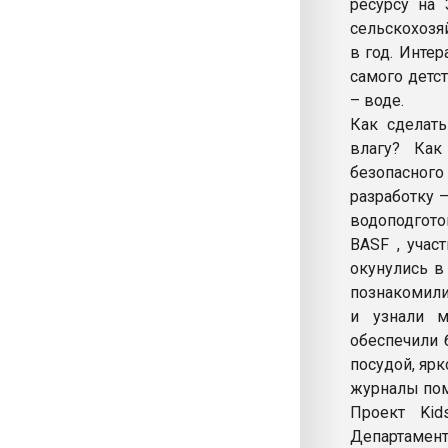
ресурсу на
сельскохозя
в год. Инте
самого детс
– воде.
Как сделать
влагу? Как
безопасног
разработку 
водоподгото
BASF , учас
окунулись в
познакомили
и узнали м
обеспечили 
посудой, яр
журналы пом
Проект Kid
Департаме