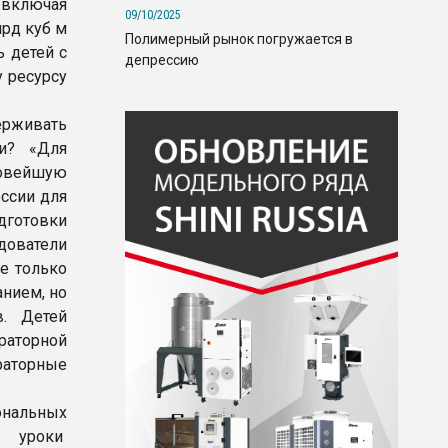
 включая
09/10/2025
рд куб м
Полимерный рынок погружается в
ь детей с
депрессию
 ресурсу
ерживать
и? «Для
новейшую
оссии для
дготовки
дователи
е только
нием, но
в. Детей
раторной
раторные
ональных
е уроки