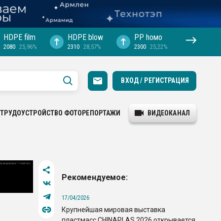
HDPE film
HDPE blow
PP hомо
2080
25,96%
2310
28,57%
2300
25,22%
ВХОД / РЕГИСТРАЦИЯ
ТРУДОУСТРОЙСТВО
ФОТОРЕПОРТАЖИ
ВИДЕОКАНАЛ
Рекомендуемое:
17/04/2026
Крупнейшая мировая выставка
пластмасс CHINAPLAS 2026 открывается