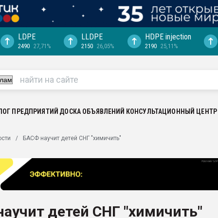
LDPE
LLDPE
HDPE injection
2490
27,71%
2150
26,05%
2190
25,11%
еса -
ината полного
"Ижевскому
ватить рынок
ЛОГ ПРЕДПРИЯТИЙ
ДОСКА ОБЪЯВЛЕНИЙ
КОНСУЛЬТАЦИОННЫЙ ЦЕНТР
ериала
машины:
ости
БАСФ научит детей СНГ "химичить"
, с.-в.
ция выходит на
отке
ь" довольна
аучит детей СНГ "химичить"
ьном рынке