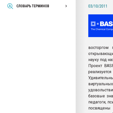
Всё, что касается выду
03/10/2011
СЛОВАРЬ ТЕРМИНОВ
бутылок
ПЕРЕЙТИ НА 
восторгом 
открывающи
науку под на
Проект BASF
реализуется 
Удивительн
виртуальных
удовольств
базовые зна
педагоги, п
посвящены 