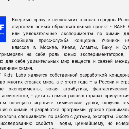
ва ПЭТ
Впервые сразу в нескольких школах городов Росс
ФОРУМ
стартовал новый образовательный проект - BASF Ki
или увлекательные эксперименты по химии дл
сообщила пресс-служба концерна. Ученики на
классов в Москве, Киеве, Алматы, Баку и Су
примеряли на себя роль юных экспериментаторов, 
х для себя удивительных мир веществ и связей межд
званием химия.
 Kids’ Labs является собственной разработкой концерн
во многих странах мира, а с этого года – в России и стр
ые эксперименты, яркая атрибутика, фантастически
 ассистентов, - дети в самых разных странах присутстви
ием посещают игровые химические уроки, получая т
ния о химии. В разработке программы уроков принимали
сихологи, специалисты по работе с детьми, эксперты. Экс
исследованию свойств воды, ценнейшему, но исчер