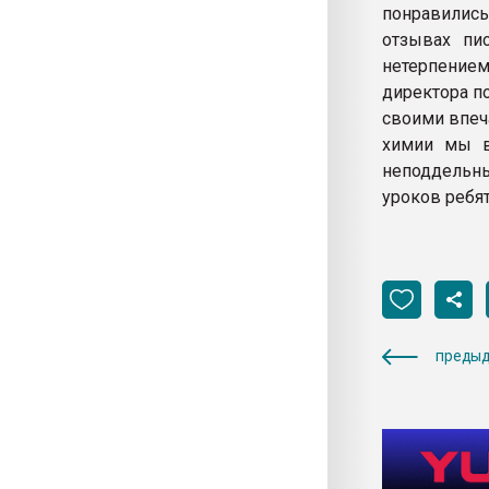
понравились
отзывах пи
нетерпением
директора п
своими впеч
химии мы в
неподдельны
уроков ребя
предыд