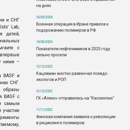
на днях
26/03/2026
ии и СНГ
Военная операция в Иране привела к
ds’ Lab,
подорожанию полимеров в РФ
я детей,
чальных
16/03/2026
мгаите с
Показатели нефтехимиков в 2025 году
впервые
сильно просели
у ними –
12/12/2025
Кацевман жестко развенчал псевдо-
а BASF и
экологов и РОП
анах СНГ.
е образы
01/12/2025
я BASF с
ГК «Алеко» отправилась на "Кассиопею"
ем самым
11/11/2025
 участие
Финская компания заявила о революции
перименты
в рециклинге полимеров
паемому,