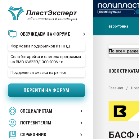
евро/тонна
Продажа готового бизн
ОБСУЖДАЕМ НА ФОРУМЕ
производство SPC лам
цикла
Формовка подкрылков из ПНД
29.07.2026 ФРП помог 
Села батарейка и слетела программа
заводу пластмасс" зах
на BMB KW22PI/1300 2006 г.в.
ППЭ
НОВОСТИ
КАТА
Поддельная смазка на рынке
Помощь в подборе мат
Вакуум-формовочные 
Главная
Нов
ПЕРЕЙТИ НА ФОРУМ
ближайшее подмосковье
Подмосковье, Москва
28.07.2026 Автоматиза
СПЕЦИАЛИСТАМ
первый план в перераб
пластмасс
ПОТРЕБИТЕЛЯМ
28.07.2026 "Техноникол
БАСФ н
ситуацией на строител
СПРАВОЧНИК