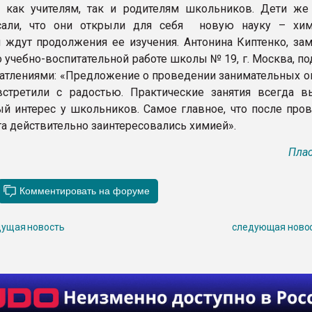
 как учителям, так и родителям школьников. Дети же
сали, что они открыли для себя новую науку – хи
 ждут продолжения ее изучения. Антонина Киптенко, зам
о учебно-воспитательной работе школы № 19, г. Москва, п
атлениями: «Предложение о проведении занимательных о
стретили с радостью. Практические занятия всегда 
й интерес у школьников. Самое главное, что после про
та действительно заинтересовались химией».
Плас
ущая новость
следующая ново