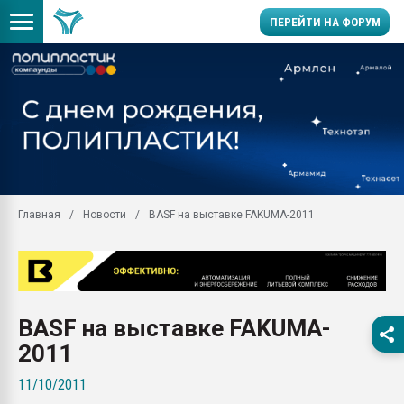
ПЕРЕЙТИ НА ФОРУМ
Продажа готового бизн
производство SPC лам
цикла
29.07.2026 ФРП помог 
заводу пластмасс" зах
ППЭ
Главная
Новости
BASF на выставке FAKUMA-2011
Помощь в подборе мат
Вакуум-формовочные 
ближайшее подмосковье
Подмосковье, Москва
28.07.2026 Автоматиза
BASF на выставке FAKUMA-
первый план в перераб
пластмасс
2011
28.07.2026 "Техноникол
11/10/2011
ситуацией на строител