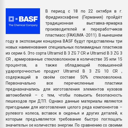
Всё, что касается выду
бутылок
В период с 18 по 22 октября в г.
Фридрихсхафене (Германия) пройдёт
традиционная выставка-ярмарка
ПЕРЕЙТИ НА 
производителей и переработчиков
пластмасс (FAKUMA -2011). В нынешнем
году в экспозиции концерна BASF будут представлены три
новых наименования специальных полиамидных пластиков
из серии 6. Это сорта Ultramid B 3 ZG 7 CR и Ultramid B 3 ZG 3
CR , армированные стекловолокном в количестве 35 или 15
процентов, а также обладающий повышенной
ударопрочностью продукт Ultramid B 3 ZG 10 CR ,
содержащий в своём составе 50% стекловолокна.
Первоначально все перечисленные пластики
предназначались для изготовления элементов кузовов
автомобилей – с тем, чтобы повысить безопасность
пешеходов при ДТП. Однако данные материалы являются
пригодными для изготовления целого ряда компонентов –
рулевого колеса, вставок в сиденья и других деталей, к
которым предъявляется требование быстро поглощать
значительн ое количество энергии. По сравнению со своими