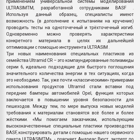
применением универсальной системы моделирования
ULTRASIMTM, разработанной сотрудниками BASF .
Используя данный образец, специалисты имеют
возможность (в дополнение к испытаниям на кручение)
проводить тесты на одноточечный и трёхточечный изгиб.
Одновременно можно проверять характеристики
конкретного материала в целях их дальнейшей
оптимизации с помощью инструмента ULTRASIM .
Три новых наименования специальных пластиков из
семейства Ultramid CR – это компаундированные полиамиды
серии 6, идеально подходящие для быстрого поглощения
значительного количества энергии в тех ситуациях, когда
это необходимо. Так, уже почти «классическими» примерами
использования продуктов Ultramid стали вставки под
передние бамперы автомобилей Opel, функция которых
заключается в повышении уровня безопасности для
пешеходов. Между тем, по мере выпуска новых моделей
требования к материалам становятся всё более и более
жёсткими. «Мы помогаем заказчикам, использующим
высококачественные специальные пластики производства
BASF, конструировать детали с помощью нашего сервисного
пакета ULTRASIMTM», - поясняет Андреас Вюст, эксперт по