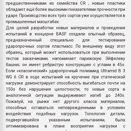
предшественниками из семейства CR , новые пластики
обладают ещё более высокими показателями прочности при
ударе. Производство всех трёх сортов уже осуществляется в
промышленных масштабах.
Для целей разработки новых материалов и проведения
испытаний в концерне BASF создали опытный образец,
предназначенный специально для тестирования
ударопрочных сортов пластмасс. По внешнему виду этот
образец, который может использоваться при выполнении
тестов заказчиками, напоминает парижскую Эйфелеву
башню; он имеет ребристую конструкцию с углами в 45о.
Если «классический» ударопрочный полиамид Ultramid B 3
WG 6 CR в ходе испытаний на кручение при статической
нагрузке демонстрирует способность выгибаться почти на
150о без нарушения целостности, то новые сорта в
аналогичной ситуации выдерживают изгиб до 240о.
Пожалуй, на рынке нет другого класса материалов,
способных оставаться неповрежденными в условиях
воздействия подобных нагрузок. Топология детали,
подвергавшейся указанным испытаниям, была
оптимизирована в плане восприятия нагрузки с