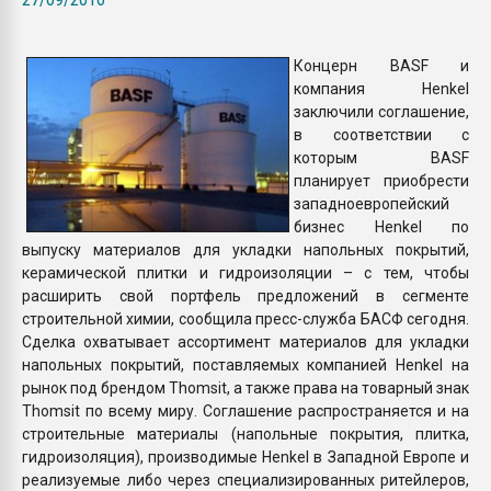
Armaloy PC/ABS-1IM че
Концерн BASF и
ПЕРЕЙТИ НА 
компания Henkel
заключили соглашение,
в соответствии с
которым BASF
планирует приобрести
западноевропейский
бизнес Henkel по
выпуску материалов для укладки напольных покрытий,
керамической плитки и гидроизоляции – с тем, чтобы
расширить свой портфель предложений в сегменте
строительной химии, сообщила пресс-служба БАСФ сегодня.
Сделка охватывает ассортимент материалов для укладки
напольных покрытий, поставляемых компанией Henkel на
рынок под брендом Thomsit, а также права на товарный знак
Thomsit по всему миру. Соглашение распространяется и на
строительные материалы (напольные покрытия, плитка,
гидроизоляция), производимые Henkel в Западной Европе и
реализуемые либо через специализированных ритейлеров,