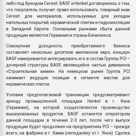
либо под брендом Ceresit. BASF и Henkel договорились о том,
что покупатель получит право использовать товарный знак
Ceresit для материалов, используемых для укладки
напольных покрытий, керамической плитки и гидроизоляции
в Западной Европе. Основными рынками сбыта данной
продукции являются Германия и страны Бенилюкса.
Совокупная доходность приобретаемого бизнеса
составляет несколько десятков миллионов евро; концерн
BASF намеревается интегрировать его в состав Группы PCI –
дочерней структуры BASF, являющейся частью дивизиона
«Строительная химия». На немецком рынке Группа PCI
занимает ведущие позиции в сегменте мастик для
керамических плиток.
Условия предполагаемой транзакции предусматривают
аренду промышленной площадки Henkel в г. Унна
(Германия), на которой осуществляется производство
вышеуказанных продуктов. BASF останется оператором
данной площадки в течение 2-3 лет, после чего выпуск
продукции будет продолжен на предприятиях PCI – прежде
всего, на фабрике в г. Хамм (неподалёку от г. Унна). Сделка