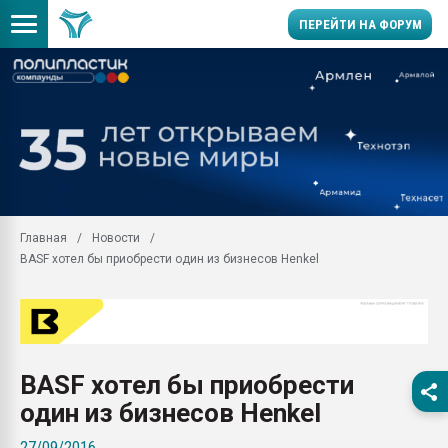
ПЕРЕЙТИ НА ФОРУМ
Помощь в подборе мат
Вакуум-формовочные 
ближайшее подмосковье
Подмосковье, Москва
28.07.2026 Автоматиза
первый план в перераб
Главная
Новости
пластмасс
BASF хотел бы приобрести один из бизнесов Henkel
28.07.2026 "Техноникол
ситуацией на строител
Всё, что касается выду
бутылок
BASF хотел бы приобрести
Материал поверхности 
вакуумного формовани
один из бизнесов Henkel
Продам отходы Компо
27/09/2016
поликарбоната и АБС-п