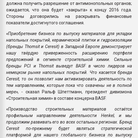
должна получить разрешение от антимонопольных органов;
ожидается, что она будет «закрыта» к концу 2016 года.
Стороны договорились на раскрывать финансовые
показатели достигнутого соглашения.
«Приобретение бизнеса по выпуску материалов для укладки
напольных покрытий, керамической плитки и гидроизоляции
(бренды Thomsit и Ceresit) в Западной Европе демонстрирует
нашу твёрдую приверженность расширению портфеля
предложений в сегменте строительной химии. Сильные
бренды PCI и Thomsit выведут BASF в число лидеров на
немецком рынке напольных покрытий. Что касается бренда
Ceresit, то он позволит нам активизировать деятельность по
тем направлениям, которые пока что охвачены не в полной
мере»,
- сказал Ральф Шпеттманн, президент дивизиона
«Строительная химия» в составе концерна BASF.
«Производство строительных материалов остаётся
профильным направлением деятельности Henkel, и мы
продолжим развивать его во всех остальных регионах. Бренд
Ceresit по-прежнему будет являться стратегической
платформой для нашего глобального бизнеса по выпуску