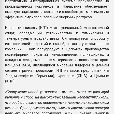
Вертикально интегрированная система производства на
промышленном комплексе в Наньцзине обеспечивает
высокую надёжность поставок и способствует максимально
эффективному использованию энергии и ресурсов.
Неопентилгликоль (НПГ) – это уникальный многоатомный
спирт, обладающий устойчивостью к химическим и
температурным воздействиям. Он пользуется спросом у
изготовителей покрытий и тканей, а также у строительных
компаний – как полупродукт в цепочках производства
полиэфирных покрытий, ненасыщенных полиэфирных и
алкидных смол, смазочных материалов и пластификаторов.
Концерн BASF, являющийся мировым лидером в данном
сегменте рынка, производит НПГ на своих предприятиях в
Людвигсхафене (Германия), Фрипорте (США) и Цзилине
(КНР).
«Сооружение новой установки – это наш ответ на растущий
рыночный спрос на высококачественный неопентилгликоль,
что особенно заметно проявляется в Азиатско-Тихоокеанском
регионе. Одновременно мы стремимся укрепить свои позиции
ведущего мирового поставщика НПГ»,
– сказал Санджив