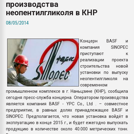
производства
Всё, что касается выду
бутылок
неопентилгликоля в КНР
08/05/2014
ПЕРЕЙТИ НА 
Концерн BASF и
компания SINOPEC
приступают к
реализации проекта
строительства новой
установки по выпуску
неопентилгликоля на
современном
промышленном комплексе в г. Наньцзине (КНР), сообщила
сегодня пресс-служба концерна. Оператором производства
является компания BASF - YPC Co., Ltd . – совместное
предприятие, в равных долях принадлежащее BASF и
SINOPEC. Предполагается, что новая установка войдёт в
эксплуатацию в конце 2015 г., и будет ежегодно выпускать
продукцию в количестве около 40.000 метрических тонн.