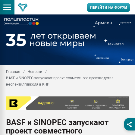
ПЕРЕЙТИ НА ФОРУМ
Продажа готового бизн
производство SPC лам
цикла
29.07.2026 ФРП помог 
заводу пластмасс" зах
ППЭ
Главная
Новости
Помощь в подборе мат
BASF и SINOPEC запускают проект совместного производства
Вакуум-формовочные 
неопентилгликоля в КНР
ближайшее подмосковье
Подмосковье, Москва
28.07.2026 Автоматиза
первый план в перераб
пластмасс
BASF и SINOPEC запускают
28.07.2026 "Техноникол
проект совместного
ситуацией на строител