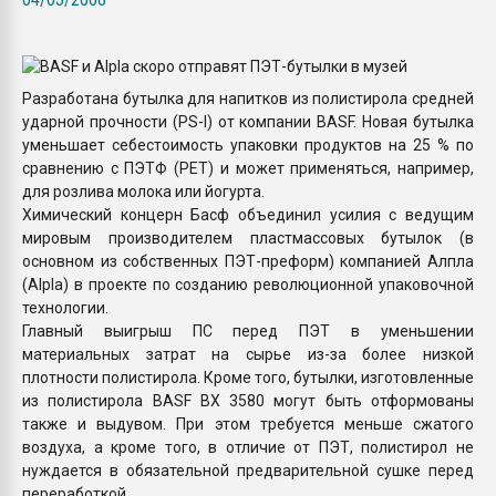
покупка, обмен
ПЕРЕЙТИ НА 
Разработана бутылка для напитков из полистирола средней
ударной прочности (PS-I) от компании BASF. Новая бутылка
уменьшает себестоимость упаковки продуктов на 25 % по
сравнению с ПЭТФ (PET) и может применяться, например,
для розлива молока или йогурта.
Химический концерн Басф объединил усилия с ведущим
мировым производителем пластмассовых бутылок (в
основном из собственных ПЭТ-преформ) компанией Алпла
(Alpla) в проекте по созданию революционной упаковочной
технологии.
Главный выигрыш ПС перед ПЭТ в уменьшении
материальных затрат на сырье из-за более низкой
плотности полистирола. Кроме того, бутылки, изготовленные
из полистирола BASF BX 3580 могут быть отформованы
также и выдувом. При этом требуется меньше сжатого
воздуха, а кроме того, в отличие от ПЭТ, полистирол не
нуждается в обязательной предварительной сушке перед
переработкой.