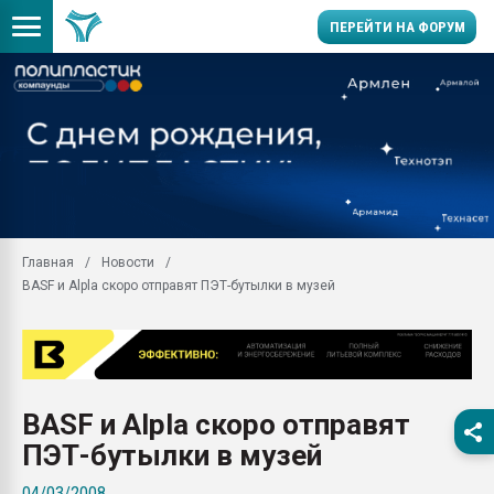
ПЕРЕЙТИ НА ФОРУМ
28.07.2026 Автоматиза
первый план в перераб
пластмасс
28.07.2026 "Техноникол
ситуацией на строител
Всё, что касается выду
Главная
Новости
бутылок
BASF и Alpla скоро отправят ПЭТ-бутылки в музей
Материал поверхности 
вакуумного формовани
Продам отходы Компо
поликарбоната и АБС-п
Armaloy PC/ABS-1IM че
BASF и Alpla скоро отправят
26.07.2022 "Сибирский т
ПЭТ-бутылки в музей
намного дороже
04/03/2008
Профильная литератур