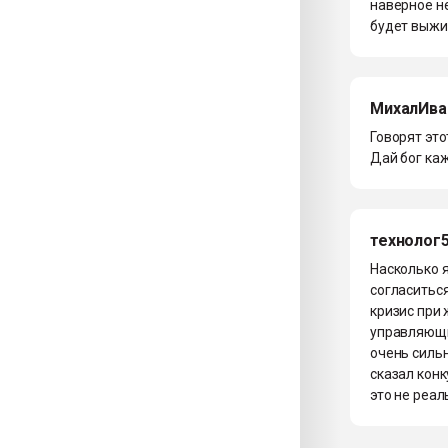
наверное н
будет выжи
МихалИва
Говорят это
Дай бог ка
технолог
Насколько я
согласиться
кризис при
управляющи
очень сильн
сказал конк
это не реал