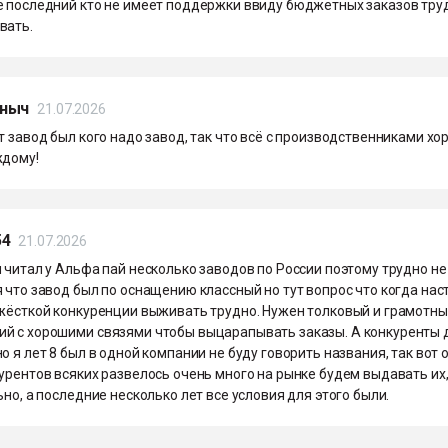
е последний кто не имеет поддержки ввиду бюджетных заказов тру
вать.
ныч
21.07.2026
т завод был кого надо завод, так что всё с производственниками хо
ждому!
54
21.07.2026
 читал у Альфа пай несколько заводов по России поэтому трудно не
 что завод был по оснащению классный но тут вопрос что когда нас
 жёсткой конкуренции выживать трудно. Нужен толковый и грамотн
й с хорошими связями чтобы выцарапывать заказы. А конкуренты 
о я лет 8 был в одной компании не буду говорить названия, так вот 
урентов всяких развелось очень много на рынке будем выдавать их,
ьно, а последние несколько лет все условия для этого были.