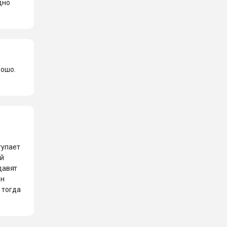
дно
рошо.
тупает
ый
давят
он
 тогда