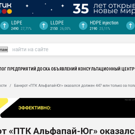
LDPE
LLDPE
HDPE injection
2490
27,71%
2150
26,05%
2190
25,11%
еса -
ината полного
"Ижевскому
ватить рынок
ЛОГ ПРЕДПРИЯТИЙ
ДОСКА ОБЪЯВЛЕНИЙ
КОНСУЛЬТАЦИОННЫЙ ЦЕНТР
ериала
машины:
ости
Банкрот «ПТК Альфапай-Юг» оказался должен 447 млн только за по
, с.-в.
ция выходит на
отке
ь" довольна
от «ПТК Альфапай-Юг» оказалс
ьном рынке