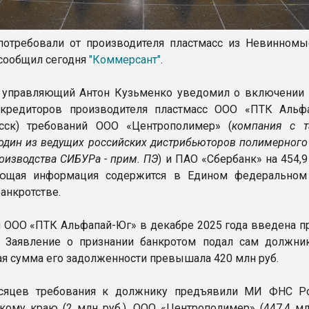
отребовали от производителя пластмасс из Невинномы
 сообщил сегодня
"Коммерсант"
.
 управляющий Антон Кузьменко уведомил о включении 
 кредиторов производителя пластмасс ООО «ПТК Альф
сск) требований ООО «Центрополимер» (
компания с 
один из ведущих российских дистрибьюто
ров полимерного
роизводства СИБУРа - прим. ПЭ
) и ПАО «Сбербанк» на 454,9
ующая информация содержится в Едином федеральном
анкротстве.
 ООО «ПТК Альфапай-Юг» в декабре 2025 года введена п
 Заявление о признании банкротом подал сам должник
я сумма его задолженности превышала 420 млн руб.
сяцев требования к должнику предъявили МИ ФНС Р
кому краю (2 млн руб.), ООО «Центрополимер» (447,4 млн