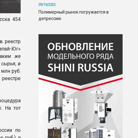
09/10/2025
Полимерный рынок погружается в
депрессию
сска 454
в реестр
апай-Юг»
таким же
 сырья, в
 млн руб.
 реестре
роцедура
. На тот
оссии по
 руб.) и