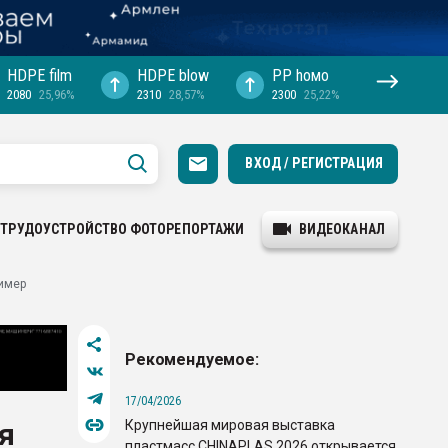
HDPE film
HDPE blow
PP hомо
2080
25,96%
2310
28,57%
2300
25,22%
ВХОД / РЕГИСТРАЦИЯ
ТРУДОУСТРОЙСТВО
ФОТОРЕПОРТАЖИ
ВИДЕОКАНАЛ
лимер
Рекомендуемое:
17/04/2026
Крупнейшая мировая выставка
я
пластмасс CHINAPLAS 2026 открывается