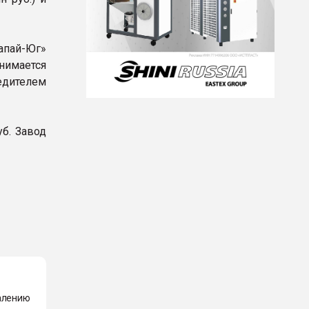
пай-Юг»
нимается
едителем
б. Завод
жалению