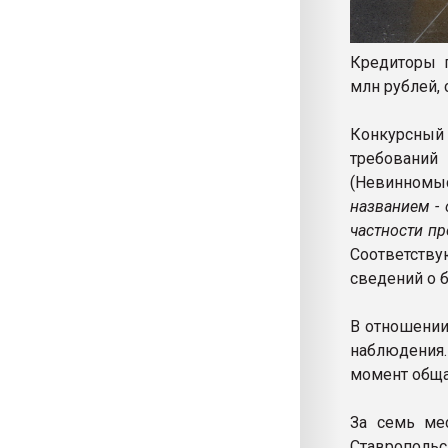
Кредиторы п
млн рублей,
Конкурсный
требований
(Невинномы
названием -
частности п
Соответств
сведений о б
В отношении
наблюдения.
момент обща
За семь ме
Ставропольс