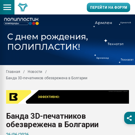
ПЕРЕЙТИ НА ФОРУМ
Продажа готового бизн
производство SPC лам
цикла
29.07.2026 ФРП помог 
заводу пластмасс" зах
ППЭ
Главная
Новости
Помощь в подборе мат
Банда 3D-печатников обезврежена в Болгарии
Вакуум-формовочные 
ближайшее подмосковье
Подмосковье, Москва
28.07.2026 Автоматиза
первый план в перераб
Банда 3D-печатников
пластмасс
обезврежена в Болгарии
28.07.2026 "Техноникол
ситуацией на строител
26/06/2026