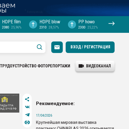
HDPE film
HDPE blow
PP hомо
2080
25,96%
2310
28,57%
2300
25,22%
ВХОД / РЕГИСТРАЦИЯ
ТРУДОУСТРОЙСТВО
ФОТОРЕПОРТАЖИ
ВИДЕОКАНАЛ
Рекомендуемое:
17/04/2026
Крупнейшая мировая выставка
пластмасс CHINAPLAS 2026 открывается