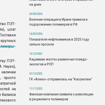
на днях
26/03/2026
Военная операция в Иране привела к
ство ПЭТ-
подорожанию полимеров в РФ
e), штат
16/03/2026
 Поставки
Показатели нефтехимиков в 2025 году
 крупных
сильно просели
олимеры-
12/12/2025
Кацевман жестко развенчал псевдо-
тву ПЭТ-
экологов и РОП
. Hayes),
 наличии
01/12/2025
, просто
ГК «Алеко» отправилась на "Кассиопею"
ратной
остей на
11/11/2025
Финская компания заявила о революции
 баланса
в рециклинге полимеров
тикового