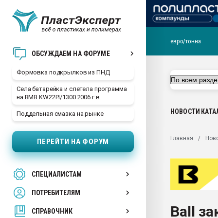
евро/тонна
Продажа готового бизн
ОБСУЖДАЕМ НА ФОРУМЕ
производство SPC лам
цикла
Формовка подкрылков из ПНД
29.07.2026 ФРП помог 
Села батарейка и слетела программа
заводу пластмасс" зах
на BMB KW22PI/1300 2006 г.в.
ППЭ
НОВОСТИ
КАТА
Поддельная смазка на рынке
Помощь в подборе мат
Вакуум-формовочные 
Главная
Нов
ПЕРЕЙТИ НА ФОРУМ
ближайшее подмосковье
Подмосковье, Москва
28.07.2026 Автоматиза
СПЕЦИАЛИСТАМ
первый план в перераб
пластмасс
ПОТРЕБИТЕЛЯМ
28.07.2026 "Техноникол
Ball з
ситуацией на строител
СПРАВОЧНИК