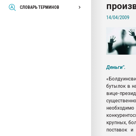
произ
Всё, что касается выду
СЛОВАРЬ ТЕРМИНОВ
бутылок
14/04/2009
ПЕРЕЙТИ НА 
Деньги".
«Болдуинсви
бутылок в на
вице-презид
существенн
необходи
конкурентос
крупных, бо
поставок и