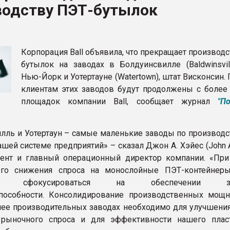
водству ПЭТ-бутылок
ва ПЭТ
ФОРУМ
Корпорация Ball объявила, что прекращает производ
бутылок на заводах в Болдуинсвилле (Baldwinsvill
Нью-Йорк и Уотертауне (Watertown), штат Висконсин.
клиентам этих заводов будут продолжены с более
площадок компании Ball, сообщает журнал
"П
лль и Уотертаун – самые маленькие заводы по производс
шей системе предприятий» – сказал Джон А. Хэйес (John A
ент и главный операционный директор компании. «При
ого снижения спроса на монослойные ПЭТ-контейнеры
мо сфокусироваться на обеспечении зат
пособности. Консолидирование производственных мощн
лее производительных заводах необходимо для улучшения
 рыночного спроса и для эффективности нашего плас