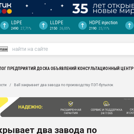
LDPE
LLDPE
HDPE injection
2490
27,71%
2150
26,05%
2190
25,11%
еса -
ината полного
"Ижевскому
ватить рынок
ЛОГ ПРЕДПРИЯТИЙ
ДОСКА ОБЪЯВЛЕНИЙ
КОНСУЛЬТАЦИОННЫЙ ЦЕНТР
ериала
машины:
ости
Ball закрывает два завода по производству ПЭТ-бутылок
, с.-в.
ция выходит на
отке
ь" довольна
акрывает два завода по
ьном рынке