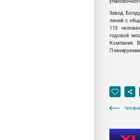
упаковочного
Завод Болду
линий с общ
113 челове
годовой мощ
Компания B
Планируемая 
предыд