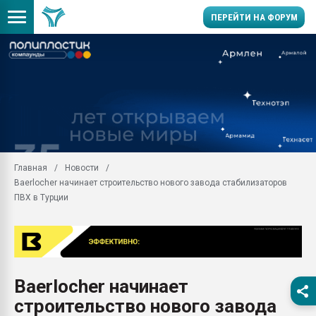
ПЕРЕЙТИ НА ФОРУМ
Продажа готового бизн
производство SPC лам
цикла
29.07.2026 ФРП помог 
заводу пластмасс" зах
ППЭ
Главная
Новости
Помощь в подборе мат
Baerlocher начинает строительство нового завода стабилизаторов
Вакуум-формовочные 
ПВХ в Турции
ближайшее подмосковье
Подмосковье, Москва
28.07.2026 Автоматиза
первый план в перераб
пластмасс
Baerlocher начинает
28.07.2026 "Техноникол
строительство нового завода
ситуацией на строител