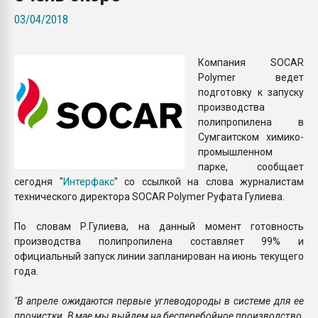
Всё, что касается выду
03/04/2018
бутылок
Компания SOCAR
ПЕРЕЙТИ НА 
Polymer ведет
подготовку к запуску
производства
полипропилена в
Сумгаитском химико-
промышленном
парке, сообщает
сегодня "
Интерфакс
" со ссылкой на слова журналистам
технического директора SOCAR Polymer Руфата Гулиева.
По словам Р.Гулиева, на данный момент готовность
производства полипропилена составляет 99% и
официальный запуск линии запланирован на июнь текущего
года.
"В апреле ожидаются первые углеводороды в системе для ее
прочистки. В мае мы выйдем на бесперебойное производство,