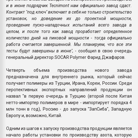
и в июне подрядчик Tecnimont нам официально завод сдаст.
Контракт "под ключ" включает в себя не только строительство
установок, но доведение их до проектной мощности,
проведение пуско-наладочных испытаний всего завода в
целом, и после того как завод проработает определенное
количество дней на пиковой мощности - тогда официально
работа считается завершенной. Мы планируем, что все эти
тесты будут завершены в июне",
- сообщил в свою очередь
генеральный директор SOCAR Polymer Фарид Джафаров.
Четверть объема производства нового завода
предназначена для внутреннего рынка, который сейчас
получает полимеры из Турции, Ирана, Кореи, России. Среди
перспективных экспортных направлений продукции он
назвал "в первую очередь в Турцию (второй после Китая
нетто-импортер полимеров в мире - импортирует порядка 4
млн тонн в год), Россию - до запуска "ЗапСиба", Западную
Европу и, возможно, Китай.
Одним из шагов к запуску производства продукции является
начало работы установки по производству азота, которую