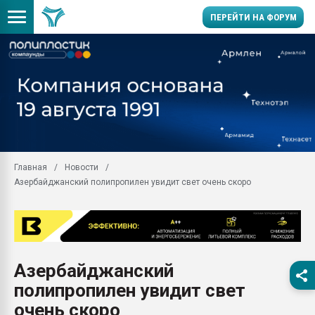
ПЕРЕЙТИ НА ФОРУМ
Продажа готового бизн
производство SPC лам
цикла
29.07.2026 ФРП помог 
заводу пластмасс" зах
ППЭ
Главная
Новости
Помощь в подборе мат
Азербайджанский полипропилен увидит свет очень скоро
Вакуум-формовочные 
ближайшее подмосковье
Подмосковье, Москва
28.07.2026 Автоматиза
первый план в перераб
Азербайджанский
пластмасс
полипропилен увидит свет
28.07.2026 "Техноникол
ситуацией на строител
очень скоро