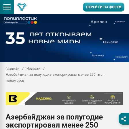
ПЕРЕЙТИ НА ФОРУМ
28.07.2026 Автоматиза
первый план в перераб
пластмасс
28.07.2026 "Техноникол
ситуацией на строител
Всё, что касается выду
Главная
Новости
бутылок
Азербайджан за полугодие экспортировал менее 250 тыс.т
Материал поверхности 
полимеров
вакуумного формовани
Продам отходы Компо
поликарбоната и АБС-п
Armaloy PC/ABS-1IM че
26.07.2022 "Сибирский т
Азербайджан за полугодие
намного дороже
экспортировал менее 250
Профильная литератур