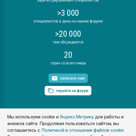
зарегистрированных специалистов
>3 000
специалистов в день на нашем форуме
>20 000
тем обсуждается
20
стран со всего мира
написать нам
перейти на форум
Мы используем cookie и
Яндекс.Метрику
для работы и
ПластЭксперт © 2006. Все права защищены
анализа сайта. Продолжая пользоваться сайтом, вы
Разрешается копирование материалов сайта с обязательной
ссылкой на www.e-plastic.ru
соглашаетесь с
Политикой в отношении файлов cookie
.