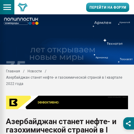
ПЕРЕЙТИ НА ФОРУМ
Вакуум-формовочные 
ближайшее подмосковье
Подмосковье, Москва
28.07.2026 Автоматиза
первый план в перераб
пластмасс
Главная
Новости
28.07.2026 "Техноникол
Азербайджан станет нефте- и газохимической страной в I квартале
ситуацией на строител
2022 года
Всё, что касается выду
бутылок
Материал поверхности 
вакуумного формовани
Продам отходы Компо
Азербайджан станет нефте- и
поликарбоната и АБС-п
газохимической страной в I
Armaloy PC/ABS-1IM че