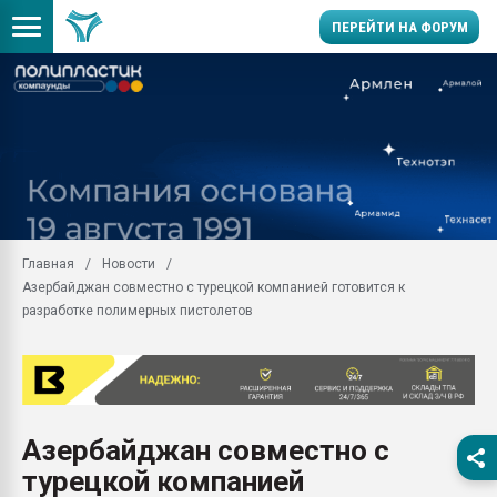
ПЕРЕЙТИ НА ФОРУМ
28.07.2026 Автоматиза
первый план в перераб
пластмасс
28.07.2026 "Техноникол
ситуацией на строител
Всё, что касается выду
Главная
Новости
бутылок
Азербайджан совместно с турецкой компанией готовится к
Материал поверхности 
разработке полимерных пистолетов
вакуумного формовани
Продам отходы Компо
поликарбоната и АБС-п
Armaloy PC/ABS-1IM че
26.07.2022 "Сибирский т
Азербайджан совместно с
намного дороже
турецкой компанией
Профильная литератур