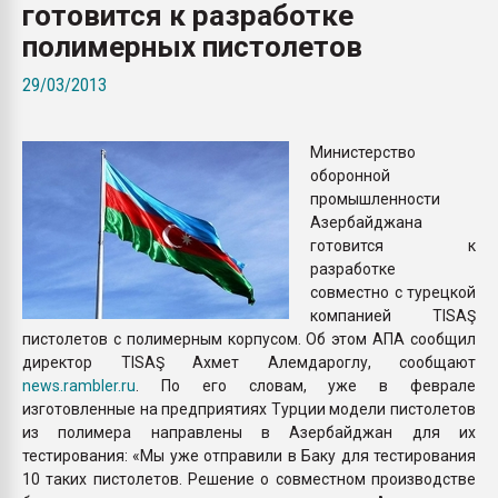
готовится к разработке
покупка, обмен
полимерных пистолетов
ПЕРЕЙТИ НА 
29/03/2013
Министерство
оборонной
промышленности
Азербайджана
готовится к
разработке
совместно с турецкой
компанией TISAŞ
пистолетов с полимерным корпусом. Об этом АПА сообщил
директор TISAŞ Ахмет Алемдароглу, сообщают
news.rambler.ru
. По его словам, уже в феврале
изготовленные на предприятиях Турции модели пистолетов
из полимера направлены в Азербайджан для их
тестирования: «Мы уже отправили в Баку для тестирования
10 таких пистолетов. Решение о совместном производстве