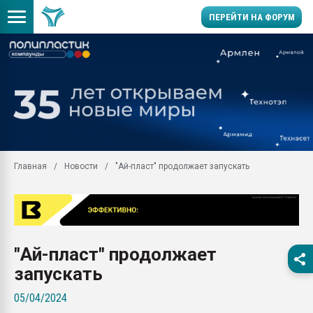
ПЕРЕЙТИ НА ФОРУМ
Продажа готового бизн
производство SPC лам
цикла
29.07.2026 ФРП помог 
заводу пластмасс" зах
ППЭ
Главная
Новости
"Ай-пласт" продолжает запускать
Помощь в подборе мат
Вакуум-формовочные 
ближайшее подмосковье
Подмосковье, Москва
28.07.2026 Автоматиза
"Ай-пласт" продолжает
первый план в перераб
пластмасс
запускать
28.07.2026 "Техноникол
05/04/2024
ситуацией на строител