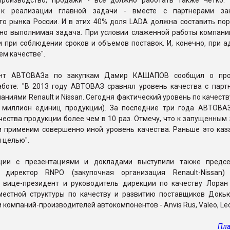
производство, продажи - все должно работать также четко.
 к реализации главной задачи - вместе с партнерами за
го рынка России. И в этих 40% доля LADA должна составить пор
 но выполнимая задача. При условии слаженной работы компани
 при соблюдении сроков и объемов поставок. И, конечно, при а
ем качестве".
ент АВТОВАЗа по закупкам Дамир КАШАПОВ сообщил о про
аботе: "В 2013 году АВТОВАЗ сравнял уровень качества с парт
паниями Renault и Nissan. Сегодня фактический уровень по качеств
 миллион единиц продукции). За последние три года АВТОВА
чества продукции более чем в 10 раз. Отмечу, что к запущенным 
м применим совершенно иной уровень качества. Раньше это каз
 целью".
ции с презентациями и докладами выступили также предсе
 директор RNPO (закупочная организация Renault-Nissan)
вице-президент и руководитель дирекции по качеству Лора
местной структуры по качеству и развитию поставщиков Док
компаний-производителей автокомпонентов - Anvis Rus, Valeo, Leon
Пла