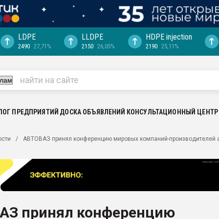
LDPE
LLDPE
HDPE injection
2490
27,71%
2150
26,05%
2190
25,11%
еса -
ината полного
"Ижевскому
ватить рынок
ЛОГ ПРЕДПРИЯТИЙ
ДОСКА ОБЪЯВЛЕНИЙ
КОНСУЛЬТАЦИОННЫЙ ЦЕНТР
ериала
машины:
ости
АВТОВАЗ принял конференцию мировых компаний-производителей 
, с.-в.
ция выходит на
отке
ь" довольна
АЗ принял конференцию
ьном рынке