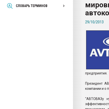
миров
Всё, что касается выду
СЛОВАРЬ ТЕРМИНОВ
бутылок
авток
29/10/2013
ПЕРЕЙТИ НА 
предприятия.
Президент АВ
компании и о 
"АВТОВАЗу н
эффективност