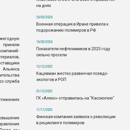
на днях
26/03/2026
Военная операция в Иране привела к
подорожанию полимеров в РФ
егодную
16/03/2026
 приняли
Показатели нефтехимиков в 2025 году
омпаний-
сильно просели
териалов,
оставщики
12/12/2025
 Альянса
Кацевман жестко развенчал псевдо-
тельства
экологов и РОП
с-служба
01/12/2025
ГК «Алеко» отправилась на "Кассиопею"
стижениях
11/11/2025
Финская компания заявила о революции
овышение
в рециклинге полимеров
правление