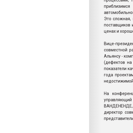
процессами, 
приблизимся
автомобильно
Это сложная,
поставщиков и
ценах и хорош
Вице-презид
совместной р
Альянсу - ком
(дефектов на
показатели ка
года проекта
недостижимой
На конферен
управляющий
ВАНДЕНЕНДЕ, 
директор сов
представители 