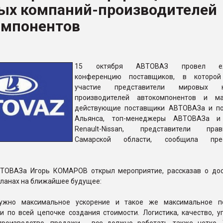
ых компаний-производителей
ва ПЭТ
омпонентов
ФОРУМ
15 октября АВТОВАЗ провел еж
конференцию поставщиков, в которой
участие представители мировых к
производителей автокомпонентов и ма
действующие поставщики АВТОВАЗа и п
Альянса, топ-менеджеры АВТОВАЗа и
Renault-Nissan, представители прави
Самарской области, сообщила прес
ТОВАЗа Игорь КОМАРОВ открыл мероприятие, рассказав о до
планах на ближайшее будущее:
ужно максимальное ускорение и такое же максимальное п
и по всей цепочке создания стоимости. Логистика, качество, у