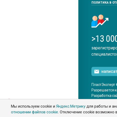
ПОЛИТИКА В О
>13 00
зарегистрир
специалисто
написа
ПластЭксперт 
Разрешается к
Разработка са
ENG
Мы используем cookie и
Яндекс.Метрику
для работы и ан
отношении файлов cookie
. Отключение cookie возможно в