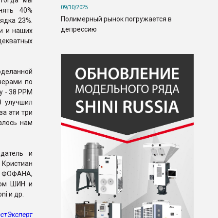
 Тогда мы
09/10/2025
нять 40%
Полимерный рынок погружается в
ядка 23%.
депрессию
и и наших
декватных
деланной
нерами по
у - 38 PPM
З улучшил
за эти три
алось нам
датель и
 Кристиан
н ФОФАНА,
ьюм ШИН и
i и др.
стЭксперт