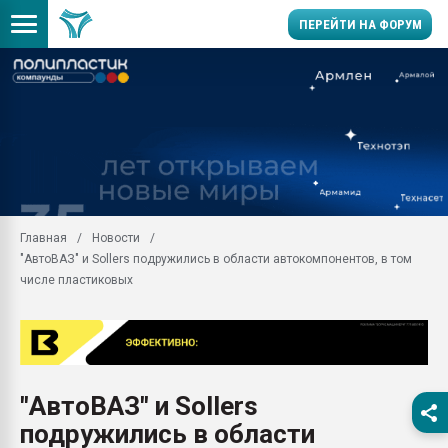
ПЕРЕЙТИ НА ФОРУМ
Помощь в подборе мат
Вакуум-формовочные 
ближайшее подмосковье
Подмосковье, Москва
28.07.2026 Автоматиза
первый план в перераб
Главная
Новости
пластмасс
"АвтоВАЗ" и Sollers подружились в области автокомпонентов, в том
28.07.2026 "Техноникол
числе пластиковых
ситуацией на строител
Всё, что касается выду
бутылок
Материал поверхности 
вакуумного формовани
"АвтоВАЗ" и Sollers
подружились в области
Продам отходы Компо
поликарбоната и АБС-п