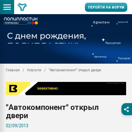
ПЕРЕЙТИ НА ФОРУМ
Продажа готового бизн
производство SPC лам
цикла
29.07.2026 ФРП помог 
заводу пластмасс" зах
ППЭ
Главная
Новости
"Автокомпонент" открыл двери
Помощь в подборе мат
Вакуум-формовочные 
ближайшее подмосковье
Подмосковье, Москва
28.07.2026 Автоматиза
"Автокомпонент" открыл
первый план в перераб
пластмасс
двери
28.07.2026 "Техноникол
02/09/2013
ситуацией на строител