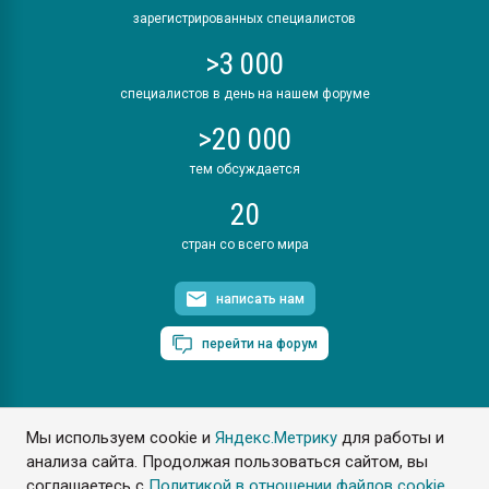
зарегистрированных специалистов
>3 000
специалистов в день на нашем форуме
>20 000
тем обсуждается
20
стран со всего мира
написать нам
перейти на форум
Мы используем cookie и
Яндекс.Метрику
для работы и
ПластЭксперт © 2006. Все права защищены
анализа сайта. Продолжая пользоваться сайтом, вы
Разрешается копирование материалов сайта с обязательной
ссылкой на www.e-plastic.ru
соглашаетесь с
Политикой в отношении файлов cookie
.