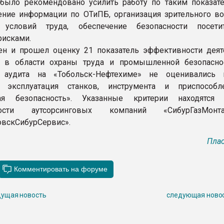
было рекомендовано усилить работу по таким показате
ение информации по ОТиПБ, организация зрительного во
 условий труда, обеспечение безопасности посети
рисками.
ен и прошел оценку 21 показатель эффективности деят
я в области охраны труда и промышленной безопасно
 аудита на «Тобольск-Нефтехиме» не оценивались 
я эксплуатация станков, инструмента и приспособ
ная безопасность». Указанные критерии находятся
нности аутсорсинговых компаний «СибурГазМо
вскСибурСервис».
Плас
ущая новость
следующая ново