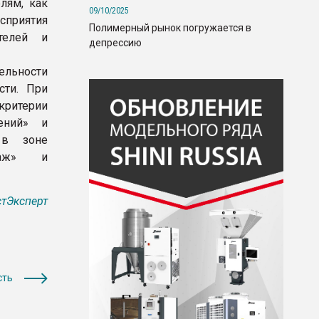
лям, как
09/10/2025
сприятия
Полимерный рынок погружается в
телей и
депрессию
ельности
сти. При
критерии
лений» и
 в зоне
нтаж» и
тЭксперт
сть