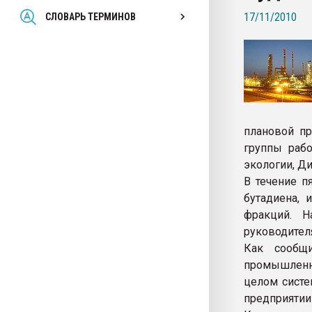
Всё, что касается выду
17/11/2010
СЛОВАРЬ ТЕРМИНОВ
бутылок
ПЕРЕЙТИ НА 
плановой п
группы раб
экологии, Д
В течение п
бутадиена, 
фракций. Н
руководител
Как сообщ
промышленно
целом систе
предприяти