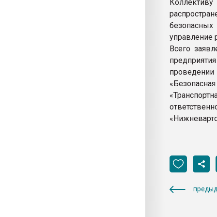
Коллективу 
распростран
безопасных
управление 
Всего заявл
предприяти
проведении
«Безопасна
«Транспорт
ответстве
«Нижневарто
предыд