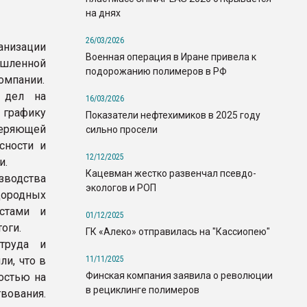
на днях
26/03/2026
анизации
Военная операция в Иране привела к
шленной
подорожанию полимеров в РФ
омпании.
 дел на
16/03/2026
 графику
Показатели нефтехимиков в 2025 году
веряющей
сильно просели
сности и
12/12/2025
и.
Кацевман жестко развенчал псевдо-
зводства
экологов и РОП
дородных
стами и
01/12/2025
оги.
ГК «Алеко» отправилась на "Кассиопею"
труда и
11/11/2025
и, что в
Финская компания заявила о революции
остью на
в рециклинге полимеров
вования.