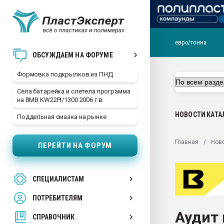
евро/тонна
Продажа готового бизн
ОБСУЖДАЕМ НА ФОРУМЕ
производство SPC лам
цикла
Формовка подкрылков из ПНД
29.07.2026 ФРП помог 
Села батарейка и слетела программа
заводу пластмасс" зах
на BMB KW22PI/1300 2006 г.в.
ППЭ
НОВОСТИ
КАТА
Поддельная смазка на рынке
Помощь в подборе мат
Вакуум-формовочные 
Главная
Нов
ПЕРЕЙТИ НА ФОРУМ
ближайшее подмосковье
Подмосковье, Москва
28.07.2026 Автоматиза
СПЕЦИАЛИСТАМ
первый план в перераб
пластмасс
ПОТРЕБИТЕЛЯМ
28.07.2026 "Техноникол
Аудит 
ситуацией на строител
СПРАВОЧНИК