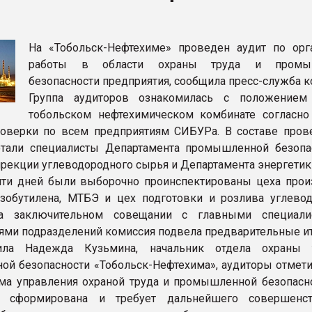
ва ПЭТ
На «Тобольск-Нефтехиме» проведен аудит по орг
ФОРУМ
работы в области охраны труда и промы
безопасности предприятия, сообщила пресс-служба к
Группа аудиторов ознакомилась с положением
тобольском нефтехимическом комбинате согласно
роверки по всем предприятиям СИБУРа. В составе про
отали специалисты Департамента промышленной безопа
ирекции углеводородного сырья и Департамента энергетик
яти дней были выборочно проинспектированы цеха прои
изобутилена, МТБЭ и цех подготовки и розлива углево
а заключительном совещании с главными специали
ями подразделений комиссия подвела предварительные ит
ила Надежда Кузьмина, начальник отдела охраны 
й безопасности «Тобольск-Нефтехима», аудиторы отметил
ма управления охраной труда и промышленной безопасн
и сформирована и требует дальнейшего совершенст