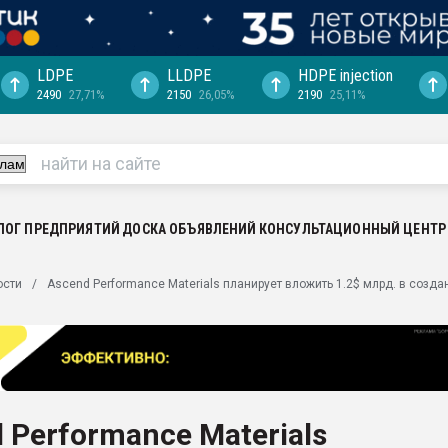
LDPE
LLDPE
HDPE injection
2490
27,71%
2150
26,05%
2190
25,11%
еса -
ината полного
"Ижевскому
ватить рынок
ЛОГ ПРЕДПРИЯТИЙ
ДОСКА ОБЪЯВЛЕНИЙ
КОНСУЛЬТАЦИОННЫЙ ЦЕНТР
ериала
машины:
ости
Ascend Performance Materials планирует вложить 1.2$ млрд. в созд
, с.-в.
ция выходит на
отке
ь" довольна
 Performance Materials
ьном рынке