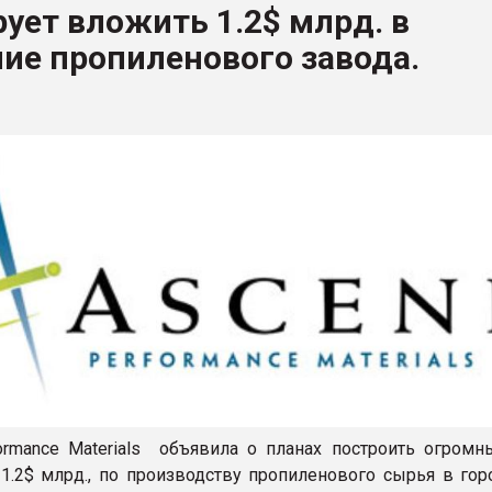
ует вложить 1.2$ млрд. в
ва ПЭТ
ие пропиленового завода.
ФОРУМ
ormance Materials объявила о планах построить огромн
1.2$ млрд., по производству пропиленового сырья в горо