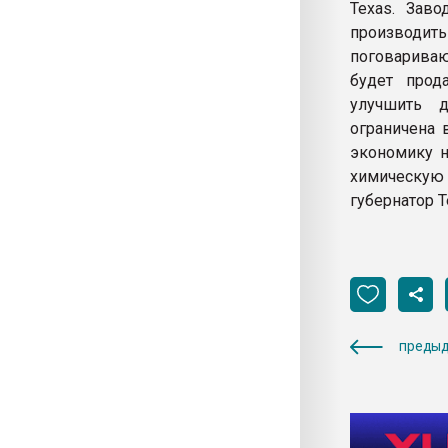
Texas. Заво
производить
поговариваю
будет прод
улучшить д
ограничена 
экономику н
химическую
губернатор Т
предыд