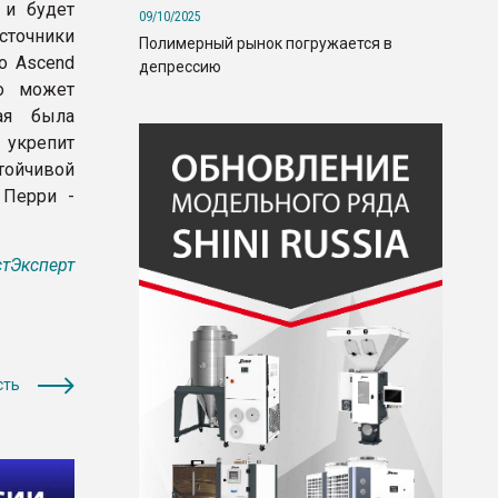
 и будет
09/10/2025
сточники
Полимерный рынок погружается в
о Ascend
депрессию
то может
ая была
 укрепит
тойчивой
 Перри -
тЭксперт
сть