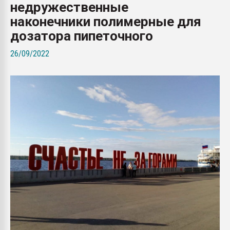
недружественные
Всё, что касается выду
бутылок
наконечники полимерные для
дозатора пипеточного
ПЕРЕЙТИ НА 
26/09/2022