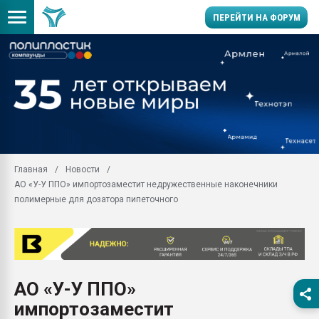
ПЕРЕЙТИ НА ФОРУМ
Продажа готового бизн
производство SPC лам
цикла
29.07.2026 ФРП помог 
заводу пластмасс" зах
ППЭ
Главная
Новости
Помощь в подборе мат
АО «У-У ППО» импортозаместит недружественные наконечники
Вакуум-формовочные 
полимерные для дозатора пипеточного
ближайшее подмосковье
Подмосковье, Москва
28.07.2026 Автоматиза
первый план в перераб
пластмасс
АО «У-У ППО»
28.07.2026 "Техноникол
импортозаместит
ситуацией на строител