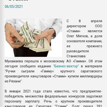
Всё, что касается выду
06/05/2021
бутылок
С 8 апреля
ПЕРЕЙТИ НА 
директором ООО
«Стамм» является
Олег Мягков, а доля
основателя компании,
ее прежнего
руководителя
Станислава
Мукамаева перешла к московскому АО «Гамма». Об этом
сегодня сообщило издание
"Бизнес-вектор"
в материале
"Ручки сыграли «Гамму»: крупного саратовского
производителя канцтоваров «Стамм» купили миллиардеры
из Рязани".
В январе 2021 года стало известно, что предприятие-
победитель множества федеральных конкурсов задолжал
персоналу зарплату. Речь о крупном производителе
канцтоваров из Саратова "Стамм". Долг перед 391