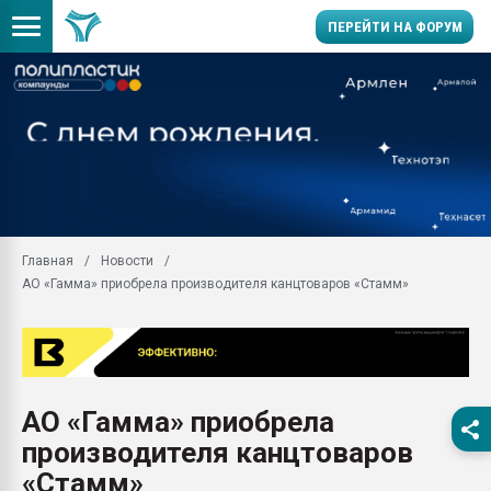
ПЕРЕЙТИ НА ФОРУМ
Продажа готового бизн
производство SPC лам
цикла
29.07.2026 ФРП помог 
заводу пластмасс" зах
ППЭ
Главная
Новости
Помощь в подборе мат
АО «Гамма» приобрела производителя канцтоваров «Стамм»
Вакуум-формовочные 
ближайшее подмосковье
Подмосковье, Москва
28.07.2026 Автоматиза
первый план в перераб
АО «Гамма» приобрела
пластмасс
производителя канцтоваров
28.07.2026 "Техноникол
ситуацией на строител
«Стамм»