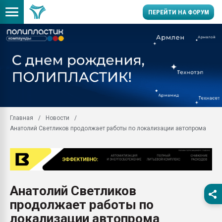
ПЕРЕЙТИ НА ФОРУМ
Помощь в подборе мат
Вакуум-формовочные 
ближайшее подмосковье
Подмосковье, Москва
28.07.2026 Автоматиза
первый план в перераб
Главная
Новости
пластмасс
Анатолий Светликов продолжает работы по локализации автопрома
28.07.2026 "Техноникол
ситуацией на строител
Всё, что касается выду
бутылок
Анатолий Светликов
Материал поверхности 
вакуумного формовани
продолжает работы по
Продам отходы Компо
локализации автопрома
поликарбоната и АБС-п