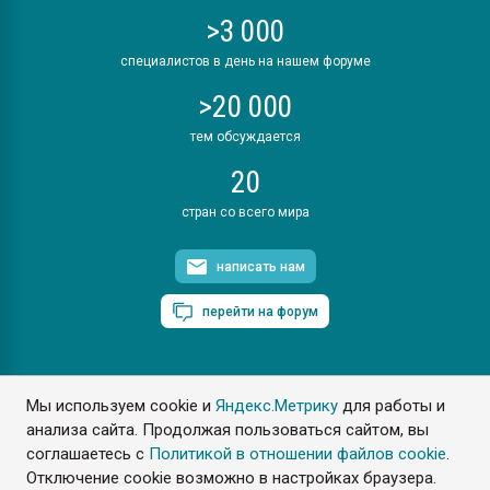
>3 000
специалистов в день на нашем форуме
>20 000
тем обсуждается
20
стран со всего мира
написать нам
перейти на форум
Мы используем cookie и
Яндекс.Метрику
для работы и
ПластЭксперт © 2006. Все права защищены
анализа сайта. Продолжая пользоваться сайтом, вы
Разрешается копирование материалов сайта с обязательной
ссылкой на www.e-plastic.ru
соглашаетесь с
Политикой в отношении файлов cookie
.
Отключение cookie возможно в настройках браузера.
Разработка сайта