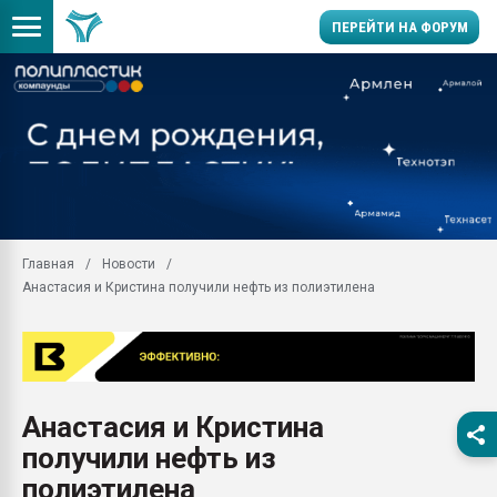
ПЕРЕЙТИ НА ФОРУМ
Продажа готового бизн
производство SPC лам
цикла
29.07.2026 ФРП помог 
заводу пластмасс" зах
ППЭ
Главная
Новости
Помощь в подборе мат
Анастасия и Кристина получили нефть из полиэтилена
Вакуум-формовочные 
ближайшее подмосковье
Подмосковье, Москва
28.07.2026 Автоматиза
первый план в перераб
Анастасия и Кристина
пластмасс
получили нефть из
28.07.2026 "Техноникол
ситуацией на строител
полиэтилена