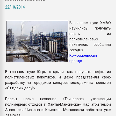
Всё, что касается выду
22/10/2014
бутылок
В главном вузе ХМАО
ПЕРЕЙТИ НА 
научились получать
нефть из
полиэтиленовых
пакетиков, сообщила
сегодня
Комсомольская
правда
.
В главном вузе Югры открыли, как получать нефть из
полиэтиленовых пакетиков, и даже представили свою
разработку на городском конкурсе молодежных проектов
«От идеи к делу!».
Проект носил название «Технология утилизации
полимерных отходов г. Ханты-Мансийска». Над этой темой
Анастасия Чиркова и Кристина Мясковская работают уже
два года.