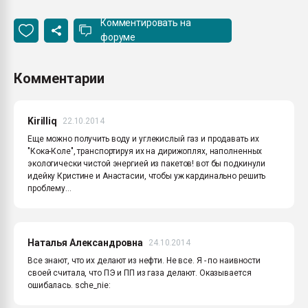
Комментировать на
форуме
Комментарии
Kirilliq
22.10.2014
Еще можно получить воду и углекислый газ и продавать их
"Кока-Коле", транспортируя их на дирижоплях, наполненных
экологически чистой энергией из пакетов! вот бы подкинули
идейку Кристине и Анастасии, чтобы уж кардинально решить
проблему...
Наталья Александровна
24.10.2014
Все знают, что их делают из нефти. Не все. Я - по наивности
своей считала, что ПЭ и ПП из газа делают. Оказывается
ошибалась. sche_nie: