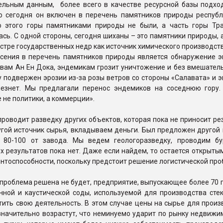
ельным данным, более всего в качестве ресурсной базы подхо
ко сегодня он включен в перечень памятников природы республ
о этого горы памятниками природы не были, а часть горы Тр
сь. С одной стороны, сегодня шиханы – это памятники природы, а
естре государственных недр как источник химического производст
есения в перечень памятников природы является обнаружение э
овам Ан Ен Дока, эндемикам грозит уничтожение и без вмешател
 подвержен эрозии из-за розы ветров со стороны «Салавата» и 
езнет. Мы предлагали перенос эндемиков на соседнюю гору.
 не политики, а коммерции».
роводит разведку других объектов, которая пока не приносит ре
гой источник сырья, вкладываем деньги. Был предложен другой 
 80-100 от завода. Мы ведем геологоразведку, проводим бу
 результатов пока нет. Даже если найдем, то остается открыты
нтоспособности, поскольку предстоит решение логистической про
 проблема решена не будет, предприятие, выпускающее более 70
нной и каустической соды, используемой для производства стек
ить свою деятельность. В этом случае цены на сырье для произ
значительно возрастут, что неминуемо ударит по рынку недвижи