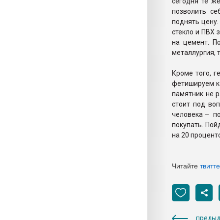
сегодня те ж
позволить се
поднять цену.
стекло и ПВХ 
на цемент. П
металлургия, 
Кроме того, г
фетишируем ка
памятник не р
стоит под воп
человека – по
покупать. Пой
на 20 проценто
Читайте
твитт
предыд