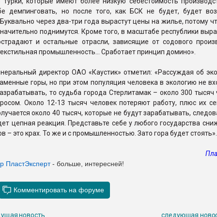
е турки, которые имеют более низкую себестоимость производст
бе демпинговать, но после того, как БСК не будет, будет во
 Буквально через два-три года вырастут цены на жилье, потому ч
значительно поднимутся. Кроме того, в масштабе республики выр
острадают и остальные отрасли, зависящие от содового произ
текстильная промышленность… Сработает принцип домино».
енеральный директор ОАО «Каустик» отметил: «Рассуждая об эко
менные горы, но при этом популяция человека в экологию не вх
азрабатывать, то судьба города Стерлитамак – около 300 тысяч
росом. Около 12-13 тысяч человек потеряют работу, плюс их се
лучается около 40 тысяч, которые не будут зарабатывать, следов
дет цепная реакция. Представьте себе у любого государства сн
в – это крах. То же и с промышленностью. Зато гора будет стоять».
Пла
ер ПластЭксперт
- больше, интересней!
ущая новость
следующая ново