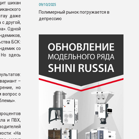
дит шихан
09/10/2025
иканского
Полимерный рынок погружается в
атау даже
депрессию
 с другой,
ва». Одной
ндемиков,
ьства БСК:
эндемик со
 Но здесь
зультатов:
вариант –
рение, но
м вопрос о
блемы».
 процентов
ла и ПВХ,
водителей
мости: «На