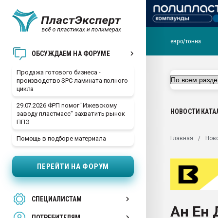
евро/тонна
28.07.2026 Автоматиза
ОБСУЖДАЕМ НА ФОРУМЕ
первый план в перераб
пластмасс
Продажа готового бизнеса -
производство SPC ламината полного
28.07.2026 "Техноникол
цикла
ситуацией на строител
29.07.2026 ФРП помог "Ижевскому
Всё, что касается выду
НОВОСТИ
КАТА
заводу пластмасс" захватить рынок
бутылок
ППЭ
Материал поверхности 
Главная
Нов
Помощь в подборе материала
вакуумного формовани
Продам отходы Компо
ПЕРЕЙТИ НА ФОРУМ
поликарбоната и АБС-п
Armaloy PC/ABS-1IM че
26.07.2022 "Сибирский т
СПЕЦИАЛИСТАМ
намного дороже
Ан Ен 
ПОТРЕБИТЕЛЯМ
Профильная литератур