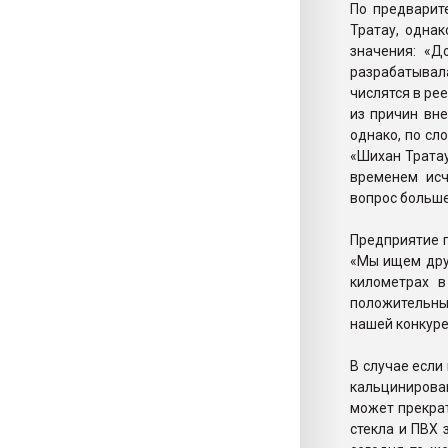
По предварит
Тратау, одна
значения: «Д
разрабатывала
числятся в ре
из причин вн
однако, по сл
«Шихан Тратау
временем исч
вопрос больше
Предприятие п
«Мы ищем дру
километрах в
положительных
нашей конкуре
В случае если
кальцинирова
может прекрат
стекла и ПВХ 