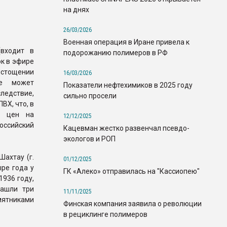
на днях
26/03/2026
Военная операция в Иране привела к
(входит в
подорожанию полимеров в РФ
к в эфире
стощении
16/03/2026
ое может
Показатели нефтехимиков в 2025 году
ледствие,
сильно просели
ВХ, что, в
ю цен на
12/12/2025
оссийский
Кацевман жестко развенчал псевдо-
экологов и РОП
ахтау (г.
01/12/2025
ыре года у
ГК «Алеко» отправилась на "Кассиопею"
1936 году,
нашли три
11/11/2025
мятниками
Финская компания заявила о революции
в рециклинге полимеров