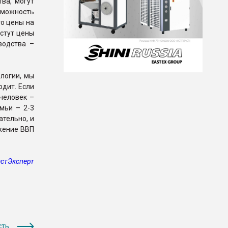
ва, могут
зможность
то цены на
астут цены
водства –
логии, мы
одит. Если
 человек –
мьи – 2-3
ательно, и
ижение ВВП
стЭксперт
сть