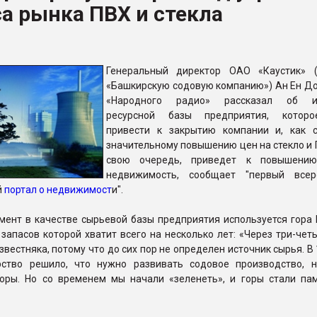
а рынка ПВХ и стекла
ФОРУМ
Генеральный директор ОАО «Каустик» 
«Башкирскую содовую компанию») Ан Ен До
«Народного радио» рассказал об и
ресурсной базы предприятия, котор
привести к закрытию компании и, как с
значительному повышению цен на стекло и П
свою очередь, приведет к повышени
недвижимость, сообщает "первый всер
й
портал о недвижимост
и".
ент в качестве сырьевой базы предприятия используется гора Ш
 запасов которой хватит всего на несколько лет: «Через три-чет
звестняка, потому что до сих пор не определен источник сырья. В 
рство решило, что нужно развивать содовое производство, 
оры. Но со временем мы начали «зеленеть», и горы стали па