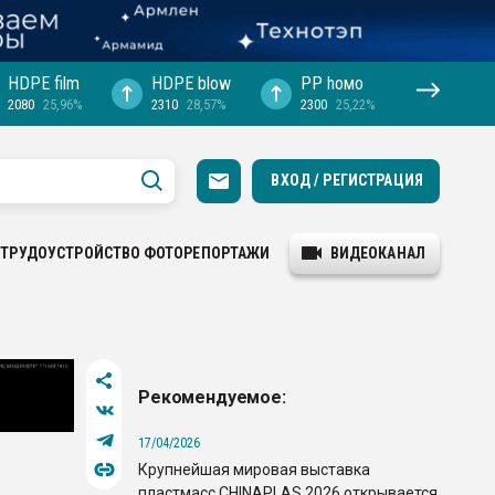
HDPE film
HDPE blow
PP hомо
2080
25,96%
2310
28,57%
2300
25,22%
ВХОД / РЕГИСТРАЦИЯ
ТРУДОУСТРОЙСТВО
ФОТОРЕПОРТАЖИ
ВИДЕОКАНАЛ
Рекомендуемое:
17/04/2026
Крупнейшая мировая выставка
пластмасс CHINAPLAS 2026 открывается