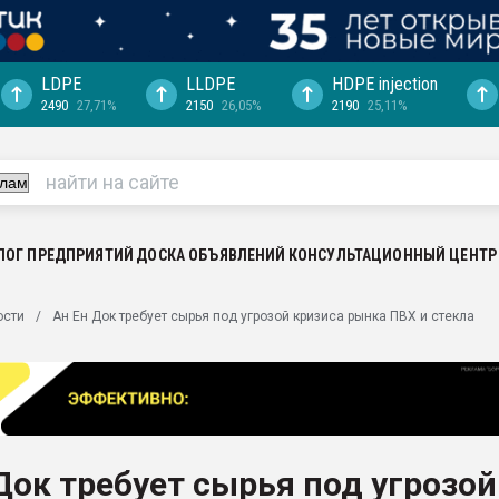
LDPE
LLDPE
HDPE injection
2490
27,71%
2150
26,05%
2190
25,11%
ция выходит на
отке
ь" довольна
ьном рынке
ва ПЭТ
ЛОГ ПРЕДПРИЯТИЙ
ДОСКА ОБЪЯВЛЕНИЙ
КОНСУЛЬТАЦИОННЫЙ ЦЕНТР
пуансона для
ости
Ан Ен Док требует сырья под угрозой кризиса рынка ПВХ и стекла
я
зиция
ластика
рный цвет
итан" стал
Док требует сырья под угрозой
а. Продажа,