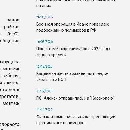
на днях
26/03/2026
й завод
Военная операция в Иране привела к
в районе
подорожанию полимеров в РФ
 76,5%,
общение
16/03/2026
Показатели нефтехимиков в 2025 году
сильно просели
апущена
12/12/2025
н монтаж
Кацевман жестко развенчал псевдо-
 работы.
экологов и РОП
ительное
отовка к
01/12/2025
регатов.
ГК «Алеко» отправилась на "Кассиопею"
 монтаж
11/11/2025
Финская компания заявила о революции
в рециклинге полимеров
опорного