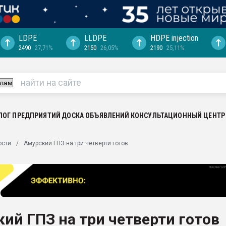
LDPE
LLDPE
HDPE injection
2490
27,71%
2150
26,05%
2190
25,11%
еса -
ината полного
"Ижевскому
ватить рынок
ЛОГ ПРЕДПРИЯТИЙ
ДОСКА ОБЪЯВЛЕНИЙ
КОНСУЛЬТАЦИОННЫЙ ЦЕНТР
ериала
машины:
ости
Амурский ГПЗ на три четверти готов
, с.-в.
ция выходит на
отке
ь" довольна
ий ГПЗ на три четверти готов
ьном рынке