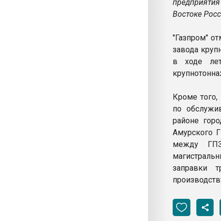
предприятия
Востоке Росси
"Газпром" о
завода круп
в ходе лет
крупнотоннаж
Кроме того,
по обслужи
районе горо
Амурского Г
между ГПЗ
магистральн
заправки т
производств