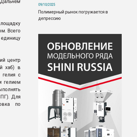
 Дальнем
09/10/2025
Полимерный рынок погружается в
депрессию
 площадку
м. Всего
единицу
ий центр
й хаб) в
 гелия с
м гелием
полнять
ПГ). Для
овка по