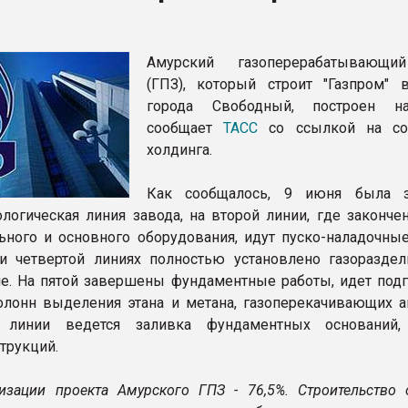
ва ПЭТ
Амурский газоперерабатывающи
ФОРУМ
(ГПЗ), который строит "Газпром" 
города Свободный, построен на
сообщает
ТАСС
со ссылкой на со
холдинга.
Как сообщалось, 9 июня была з
ологическая линия завода, на второй линии, где законче
ьного и основного оборудования, идут пуско-наладочные
и четвертой линиях полностью установлено газораздел
е. На пятой завершены фундаментные работы, идет подг
олонн выделения этана и метана, газоперекачивающих аг
 линии ведется заливка фундаментных оснований,
трукций.
лизации проекта Амурского ГПЗ - 76,5%. Строительство 