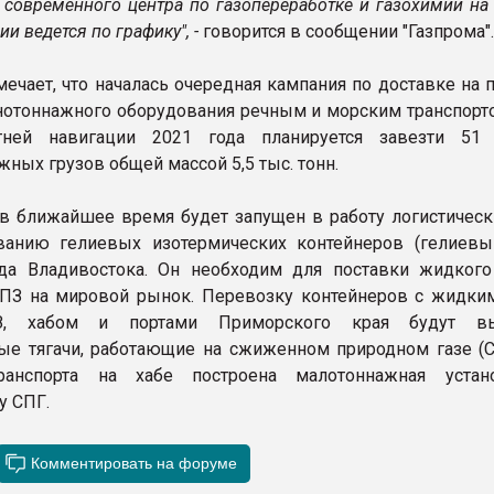
 современного центра по газопереработке и газохимии на
и ведется по графику", -
говорится в сообщении "Газпрома".
тмечает, что началась очередная кампания по доставке на
нотоннажного оборудования речным и морским транспорто
ней навигации 2021 года планируется завезти 51 
ных грузов общей массой 5,5 тыс. тонн.
 в ближайшее время будет запущен в работу логистическ
ванию гелиевых изотермических контейнеров (гелиевы
да Владивостока. Он необходим для поставки жидкого
ПЗ на мировой рынок. Перевозку контейнеров с жидки
, хабом и портами Приморского края будут вы
ые тягачи, работающие на сжиженном природном газе (С
ранспорта на хабе построена малотоннажная устан
у СПГ.