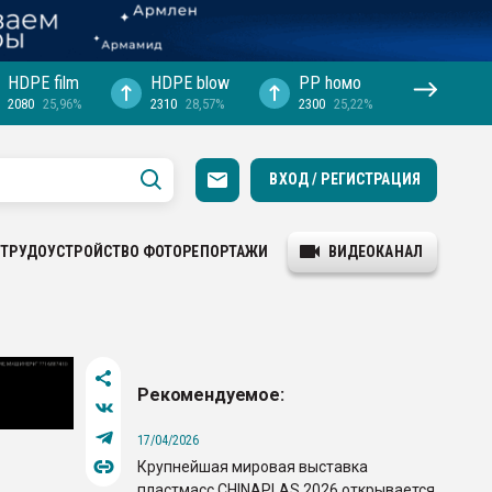
HDPE film
HDPE blow
PP hомо
2080
25,96%
2310
28,57%
2300
25,22%
ВХОД / РЕГИСТРАЦИЯ
ТРУДОУСТРОЙСТВО
ФОТОРЕПОРТАЖИ
ВИДЕОКАНАЛ
Рекомендуемое:
17/04/2026
Крупнейшая мировая выставка
пластмасс CHINAPLAS 2026 открывается