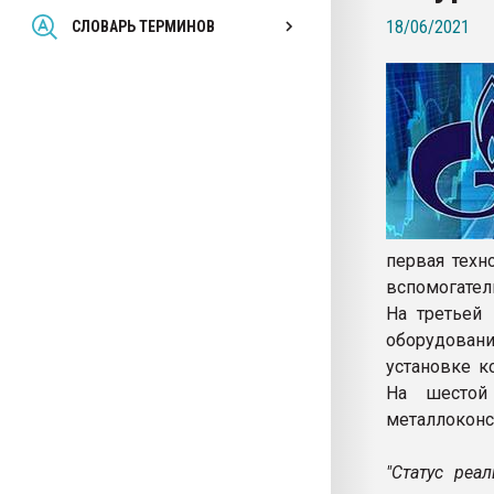
Всё, что касается выду
18/06/2021
СЛОВАРЬ ТЕРМИНОВ
бутылок
ПЕРЕЙТИ НА 
первая техн
вспомогател
На третьей 
оборудовани
установке к
На шестой
металлоконс
"Статус реа