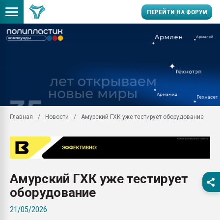
ПЕРЕЙТИ НА ФОРУМ
Помощь в подборе мат
Вакуум-формовочные 
ближайшее подмосковье
Подмосковье, Москва
28.07.2026 Автоматиза
первый план в перераб
Главная
Новости
Амурский ГХК уже тестирует оборудование
пластмасс
28.07.2026 "Техноникол
ситуацией на строител
Всё, что касается выду
бутылок
Амурский ГХК уже тестирует
Материал поверхности 
оборудование
вакуумного формовани
21/05/2026
Продам отходы Компо
поликарбоната и АБС-п