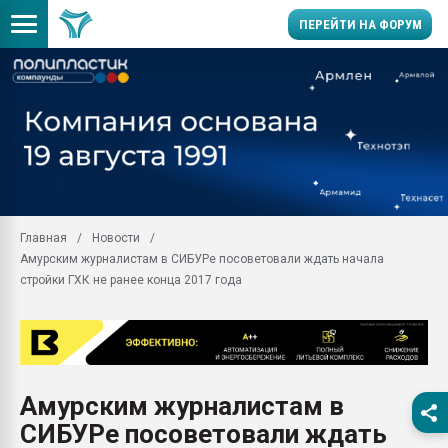
ПЕРЕЙТИ НА ФОРУМ
Продажа готового бизн
производство SPC лам
цикла
29.07.2026 ФРП помог 
заводу пластмасс" зах
ППЭ
Главная
Новости
Помощь в подборе мат
Амурским журналистам в СИБУРе посоветовали ждать начала
Вакуум-формовочные 
стройки ГХК не ранее конца 2017 года
ближайшее подмосковье
Подмосковье, Москва
28.07.2026 Автоматиза
первый план в перераб
пластмасс
Амурским журналистам в
28.07.2026 "Техноникол
СИБУРе посоветовали ждать
ситуацией на строител