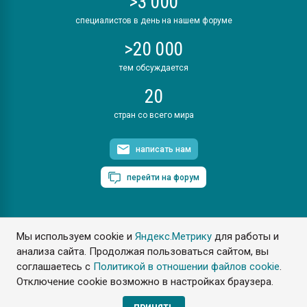
>3 000
специалистов в день на нашем форуме
>20 000
тем обсуждается
20
стран со всего мира
написать нам
перейти на форум
Мы используем cookie и
Яндекс.Метрику
для работы и
ПластЭксперт © 2006. Все права защищены
анализа сайта. Продолжая пользоваться сайтом, вы
Разрешается копирование материалов сайта с обязательной
ссылкой на www.e-plastic.ru
соглашаетесь с
Политикой в отношении файлов cookie
.
Отключение cookie возможно в настройках браузера.
Разработка сайта