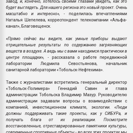
завод, и, конечно, хотелось своими глазами увидеть, как это
будет выглядеть. Для нашего региона это новый проект. Очень
масштабно и интересно»,
- поделилась впечатлениями
Наталья Шепелева, корреспондент телекомпании «Альфа-
канал», Благовещенск.
«Прямо сейчас вы видите, как умные приборы выдают
отрицательные результаты по содержанию загрязняющих
веществ в воздухе. А ведь мы с вами находимся практически в
центре площадки»,
- рассказала о работе передвижной
лаборатории Людмила Севостьянова, начальник
санитарной лаборатории «Тобольск-Нефтехима».
Также с журналистами встретились генеральный директор
«Тобольск-Полимера» Геннадий Савин и глава
администрации Тобольска Владимир Мазур. Руководителю
администрации задавали вопросы о взаимодействии с
компанией, инвестиционном климате, экологии.
«Люди
должны поддерживать такие проекты, как у СИБУРа, и
получать блага от их реализации. Посмотрите
восстановленные, отреставрированные памятники культуры,
современные спортивные объекты - во всех этих проектах мы