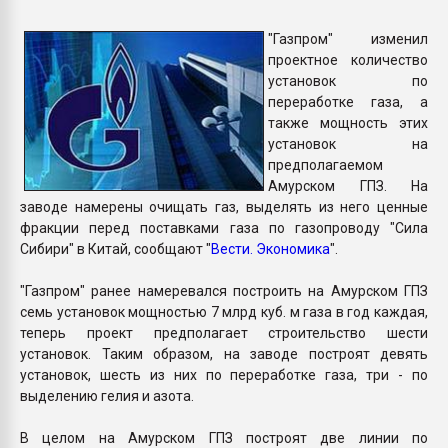
Всё, что касается выду
бутылок
"Газпром" изменил
проектное количество
установок по
ПЕРЕЙТИ НА 
переработке газа, а
также мощность этих
установок на
предполагаемом
Амурском ГПЗ. На
заводе намерены очищать газ, выделять из него ценные
фракции перед поставками газа по газопроводу "Сила
Сибири" в Китай, сообщают "
Вести. Экономика
".
"Газпром" ранее намеревался построить на Амурском ГПЗ
семь установок мощностью 7 млрд куб. м газа в год каждая,
теперь проект предполагает строительство шести
установок. Таким образом, на заводе построят девять
установок, шесть из них по переработке газа, три - по
выделению гелия и азота.
В целом на Амурском ГПЗ построят две линии по