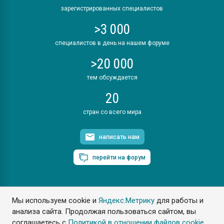
зарегистрированных специалистов
>3 000
специалистов в день на нашем форуме
>20 000
тем обсуждается
20
стран со всего мира
написать нам
перейти на форум
Мы используем cookie и
Яндекс.Метрику
для работы и
ПластЭксперт © 2006. Все права защищены
анализа сайта. Продолжая пользоваться сайтом, вы
Разрешается копирование материалов сайта с обязательной
ссылкой на www.e-plastic.ru
соглашаетесь с
Политикой в отношении файлов cookie
.