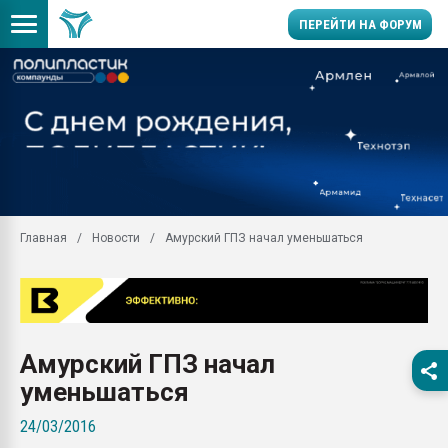
ПЕРЕЙТИ НА ФОРУМ
Продажа готового бизн
производство SPC лам
цикла
29.07.2026 ФРП помог 
заводу пластмасс" зах
ППЭ
Главная
Новости
Амурский ГПЗ начал уменьшаться
Помощь в подборе мат
Вакуум-формовочные 
ближайшее подмосковье
Подмосковье, Москва
28.07.2026 Автоматиза
Амурский ГПЗ начал
первый план в перераб
пластмасс
уменьшаться
28.07.2026 "Техноникол
24/03/2016
ситуацией на строител