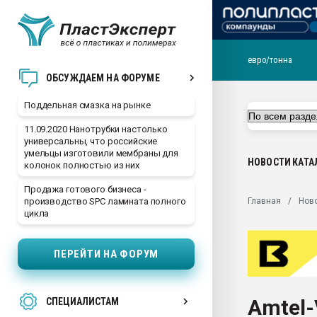
евро/тонна
Помощь в подборе мат
ОБСУЖДАЕМ НА ФОРУМЕ
Вакуум-формовочные 
Поддельная смазка на рынке
ближайшее подмосковье
Подмосковье, Москва
11.09.2020 Нанотрубки настолько
универсальны, что российские
28.07.2026 Автоматиза
умельцы изготовили мембраны для
первый план в перераб
НОВОСТИ
КАТА
колонок полностью из них
пластмасс
Продажа готового бизнеса -
28.07.2026 "Техноникол
Главная
Нов
производство SPC ламината полного
ситуацией на строител
цикла
Всё, что касается выду
бутылок
ПЕРЕЙТИ НА ФОРУМ
Материал поверхности 
вакуумного формовани
Amtel-
СПЕЦИАЛИСТАМ
Продам отходы Компо
поликарбоната и АБС-п