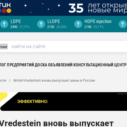
LDPE
LLDPE
HDPE injection
2490
27,71%
2150
26,05%
2190
25,11%
ериала
машины:
, с.-в.
ция выходит на
отке
ЛОГ ПРЕДПРИЯТИЙ
ДОСКА ОБЪЯВЛЕНИЙ
КОНСУЛЬТАЦИОННЫЙ ЦЕНТР
ь" довольна
ости
Amtel-Vredestein вновь выпускает шины в России
ьном рынке
ва ПЭТ
пуансона для
я
Vredestein вновь выпускает
зиция
ластика