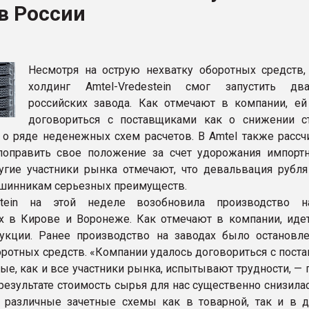
в России
рный цвет
ФОРУМ
Несмотря на острую нехватку оборотных средств
холдинг Amtel-Vredestein смог запустить дв
российских завода. Как отмечают в компании, ей
договориться с поставщиками как о снижении с
и о ряде неденежных схем расчетов. В Amtel также рассч
поправить свое положение за счет удорожания импорт
угие участники рынка отмечают, что девальвация рубля
шинникам серьезных преимуществ.
estein на этой неделе возобновила производство 
х в Кирове и Воронеже. Как отмечают в компании, иде
укции. Ранее производство на заводах было остановле
оротных средств. «Компании удалось договориться с пост
рые, как и все участники рынка, испытывают трудности, —
 результате стоимость сырья для нас существенно снизила
 различные зачетные схемы как в товарной, так и в 