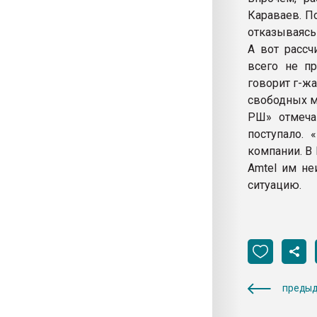
Караваев. П
отказываясь
А вот рассч
всего не пр
говорит г-жа
свободных мо
РШ» отмеча
поступало. 
компании. В 
Amtel им не
ситуацию.
предыд