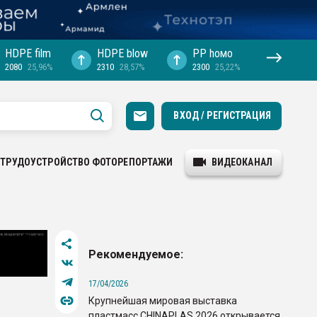
HDPE film
HDPE blow
PP hомо
2080
25,96%
2310
28,57%
2300
25,22%
ВХОД / РЕГИСТРАЦИЯ
ТРУДОУСТРОЙСТВО
ФОТОРЕПОРТАЖИ
ВИДЕОКАНАЛ
Рекомендуемое:
17/04/2026
Крупнейшая мировая выставка
пластмасс CHINAPLAS 2026 открывается