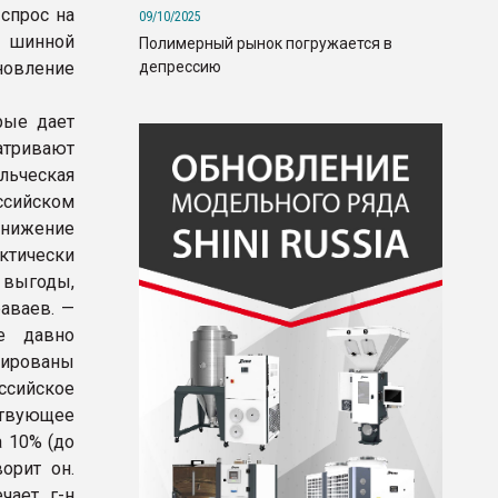
спрос на
09/10/2025
 шинной
Полимерный рынок погружается в
депрессию
овление
рые дает
атривают
альческая
ссийском
снижение
актически
 выгоды,
аваев. —
е давно
вированы
сийское
ствующее
 10% (до
орит он.
чает г-н