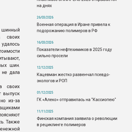
на днях
26/03/2026
Военная операция в Иране привела к
, шинный
подорожанию полимеров в РФ
а своих
16/03/2026
 удалось
Показатели нефтехимиков в 2025 году
тоимости
сильно просели
итывают,
ных шин.
12/12/2025
 не дала
Кацевман жестко развенчал псевдо-
экологов и РОП
на своих
01/12/2025
т выпуск
ГК «Алеко» отправилась на "Кассиопею"
но из-за
авщиками
11/11/2025
 поясняют
Финская компания заявила о революции
сь. Также
в рециклинге полимеров
денежной