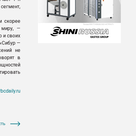
 сегмент,
м скорее
 миру, —
о и своих
 «Сибур —
жений не
оворят в
мощностей
тировать
rbcdaily.ru
сть