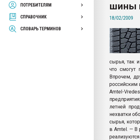
шины 
ПОТРЕБИТЕЛЯМ
Armaloy PC/ABS-1IM че
СПРАВОЧНИК
18/02/2009
ПЕРЕЙТИ НА 
СЛОВАРЬ ТЕРМИНОВ
сырья, так 
что смогут 
Впрочем, др
российским 
Amtel-Vred
предприятия
летней прод
нехватки об
сырья, кото
в Amtel. — В
реализуются