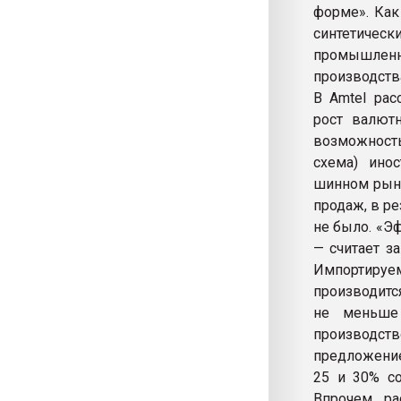
форме». Как
синтетичес
промышленн
производства
В Amtel рас
рост валютн
возможность
схема) ино
шинном рынк
продаж, в ре
не было. «Э
— считает з
Импортиру
производитс
не меньше 
производст
предложение
25 и 30% со
Впрочем, ра