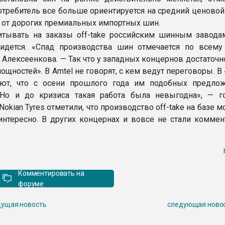
отребитель все больше ориентируется на средний ценовой
 от дорогих премиальных импортных шин.
итывать на заказы off-take российским шинным завода
идется. «Спад производства шин отмечается по всему
 Алексеенкова. — Так что у западных концернов достаточн
щностей». В Amtel не говорят, с кем ведут переговоры. В
ют, что с осени прошлого года им подобных предло
«Но и до кризиса такая работа была невыгодна», — г
Nokian Tyres отметили, что производство off-take на базе 
интересно. В других концернах и вовсе не стали коммен
Комментировать на
форуме
ущая новость
следующая ново