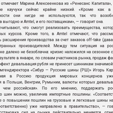
 отмечает Марина Алексеенкова из «Ренесанс Капитала», 
кие каучуки сейчас крайне низкий. «Кроме как в
ости они нигде не используются, так что возобн
 выгодно и Amtel, и его поставщикам», — говорит она.
считывают, что смогут реализовать преимущества, кото
ых курсов. Кроме того, в Amtel отмечают, что рассм
 расширения производства за счет заказов off-take (дав
странных производителей. Между тем ситуация на ро
е далеко не безоблачна: кризис наложился на сезонное 
зультате в январе, по словам участников рынка, продаж ф
ффект девальвация рубля не принесет шинникам значимой
амгендиректора «Сибур — Русские шины (РШ)» Игорь Кар
емая в Россию продукция мировых концернов уж
я в Польше, Венгрии, Румынии, валюты которых деваль
чем российская». По его мнению, поддержать рос
во шин можно, увеличив импортные пошлины. «Соответ
 о повышении пошлин на грузовые и легковые шины на
ответственно) уже направлено в правительство», — гов
сстановка сил на рынке действительно меняется, отме