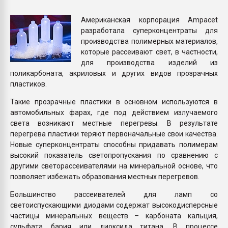
Armaloy PC/ABS-1IM че
Американская корпорация Ampacet
разработала суперконцентраты для
ПЕРЕЙТИ НА 
производства полимерных материалов,
которые рассеивают свет, в частности,
для производства изделий из
поликарбоната, акриловых и других видов прозрачных
пластиков.
Такие прозрачные пластики в основном используются в
автомобильных фарах, где под действием излучаемого
света возникают местные перегревы. В результате
перегрева пластики теряют первоначальные свои качества.
Новые суперконцентраты способны придавать полимерам
высокий показатель светопропускания по сравнению с
другими светорассеивателями на минеральной основе, что
позволяет избежать образования местных перегревов.
Большинство рассеивателей для ламп со
светоиспускающими диодами содержат высокодисперсные
частицы минеральных веществ – карбоната кальция,
сульфата бария или диоксида титана. В процессе