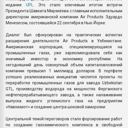
издание
UPL
. Это стало ключевым итогом встречи
Президента Шавката Мирзиёева с главным исполнительным
директором американской компании Air Products Эдуардо
Менезесом, состоявшейся 22 сентября в Нью-Йорке.
Диалог был сфокусирован на практических аспектах
расширения деятельности Air Products в Узбекистане.
Американская корпорация, специализирующаяся на
промышленных газах, уже зарекомендовала себя как
значимый инвестор в экономику республики. На
сегодняшний день совокупный объем капиталовложений
компании превысил 1 миллиард долларов. В портфеле
успешно реализованных инициатив числятся проекты по
переработке промышленных газов для завода Uzbekistan
GTL, производству водорода на мощностях Ферганского
нефтеперерабатывающего завода, а также налаживание
выпуска жидкого углекислого газа на предприятии
«Навоиазот» и создание центра шоковой заморозки.
Центральной темой переговоров стало форсирование работ
по созданию газохимического комплекса в свободной