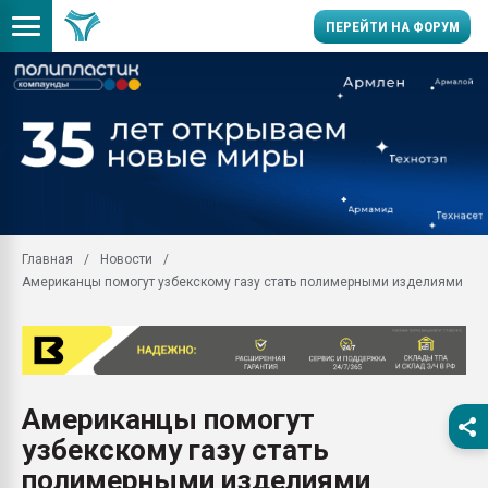
ПЕРЕЙТИ НА ФОРУМ
Помощь в подборе мат
Вакуум-формовочные 
ближайшее подмосковье
Подмосковье, Москва
28.07.2026 Автоматиза
первый план в перераб
Главная
Новости
пластмасс
Американцы помогут узбекскому газу стать полимерными изделиями
28.07.2026 "Техноникол
ситуацией на строител
Всё, что касается выду
бутылок
Американцы помогут
Материал поверхности 
вакуумного формовани
узбекскому газу стать
Продам отходы Компо
полимерными изделиями
поликарбоната и АБС-п