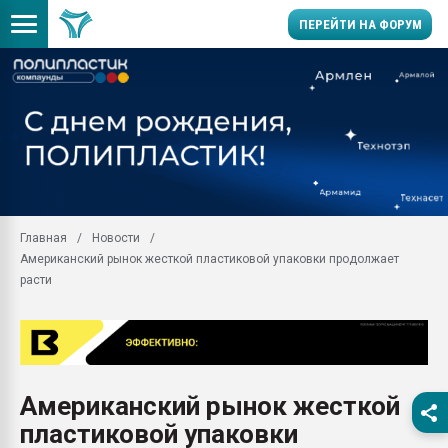
ПЕРЕЙТИ НА ФОРУМ
Помощь в подборе мат
Вакуум-формовочные 
ближайшее подмосковье
Подмосковье, Москва
28.07.2026 Автоматиза
первый план в перераб
Главная
Новости
пластмасс
Американский рынок жесткой пластиковой упаковки продолжает
28.07.2026 "Техноникол
расти
ситуацией на строител
Всё, что касается выду
бутылок
Материал поверхности 
вакуумного формовани
Американский рынок жесткой
пластиковой упаковки
Продам отходы Компо
поликарбоната и АБС-п